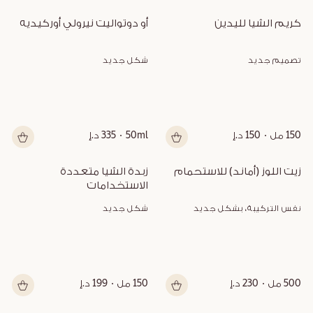
كريم الشيا لليدين
أو دوتواليت نيرولي أوركيديه
تصميم جديد
شكل جديد
150 مل
150 د.إ
50ml
335 د.إ
زيت اللوز (أماند) للاستحمام
زبدة الشيا متعددة 
الاستخدامات
نفس التركيبة، بشكل جديد
شكل جديد
500 مل
230 د.إ
150 مل
199 د.إ