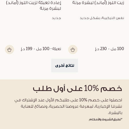
زيت اللوز (أماند) لبشرة مرنة
إعادة تعبئة لزيت اللوز (أماند) 
لبشرة مرنة
نفس التركيبة، بشكل جديد
جديد
100 مل
230 د.إ
تعبئة - 100 مل
199 د.إ
نتائج أخرى
خصم
%10
على أول طلب
احصلوا على خصم %10 على طلبكم الأول عند الإشتراك في
نشرتنا الإخبارية، لمعرفة عروضنا الحصرية، ونصائح للعناية
بالبشرة.
*تطبق الشروط والأحكام