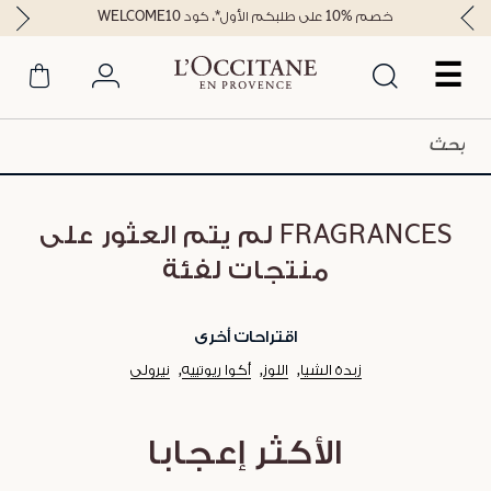
خصم %10 على طلبكم الأول*، كود WELCOME10
☰
FRAGRANCES لم يتم العثور على
منتجات لفئة
اقتراحات أخرى
زبدة الشيا
اللوز
أكوا ريوتييه
نيرولي
الأكثر إعجابا