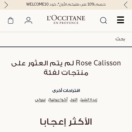
خصم %10 على طلبكم الأول*، كود WELCOME10
☰
Rose Calisson لم يتم العثور على
منتجات لفئة
اقتراحات أخرى
زبدة الشيا
اللوز
أكوا ريوتييه
نيرولي
الأكثر إعجابا