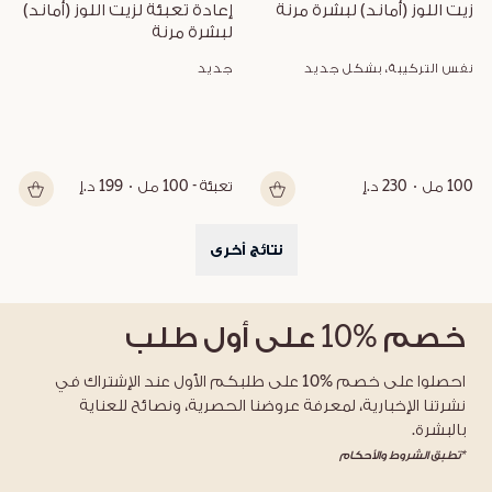
زيت اللوز (أماند) لبشرة مرنة
إعادة تعبئة لزيت اللوز (أماند) 
لبشرة مرنة
نفس التركيبة، بشكل جديد
جديد
100 مل
230 د.إ
تعبئة - 100 مل
199 د.إ
نتائج أخرى
خصم
%10
على أول طلب
احصلوا على خصم %10 على طلبكم الأول عند الإشتراك في
نشرتنا الإخبارية، لمعرفة عروضنا الحصرية، ونصائح للعناية
بالبشرة.
*تطبق الشروط والأحكام