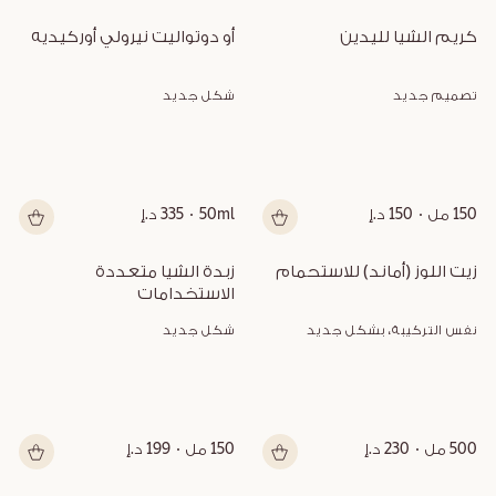
كريم الشيا لليدين
أو دوتواليت نيرولي أوركيديه
تصميم جديد
شكل جديد
150 مل
150 د.إ
50ml
335 د.إ
زيت اللوز (أماند) للاستحمام
زبدة الشيا متعددة 
الاستخدامات
نفس التركيبة، بشكل جديد
شكل جديد
500 مل
230 د.إ
150 مل
199 د.إ