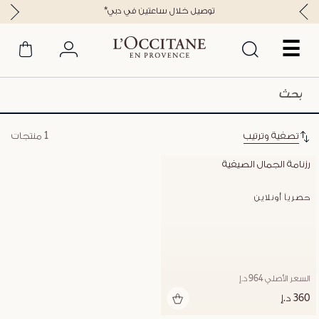
*توصيل خلال ساعتين في دبي
☰
تصفية وترتيب
1 منتجات
رزنامة الجمال الصيفية
حصرياً أونلاين
السعر الأصلي 964 د.إ
360 د.إ