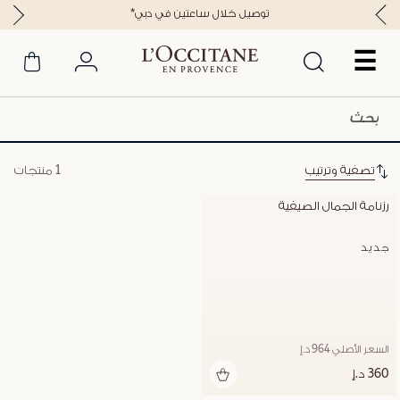
*توصيل خلال ساعتين في دبي
☰
تصفية وترتيب
1 منتجات
رزنامة الجمال الصيفية
جديد
السعر الأصلي 964 د.إ
360 د.إ