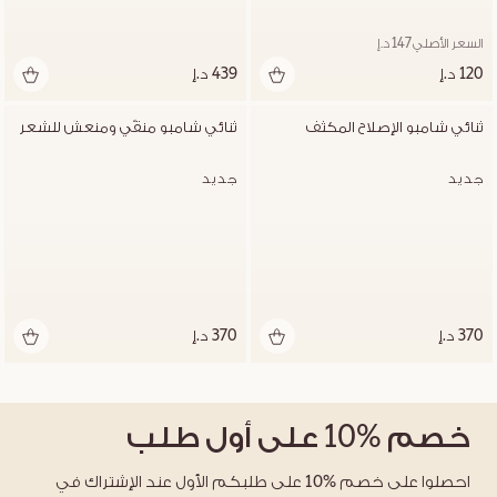
السعر الأصلي 147 د.إ
120 د.إ
439 د.إ
ثنائي شامبو الإصلاح المكثف
ثنائي شامبو منقّي ومنعش للشعر
جديد
جديد
370 د.إ
370 د.إ
خصم
%10
على أول طلب
احصلوا على خصم %10 على طلبكم الأول عند الإشتراك في