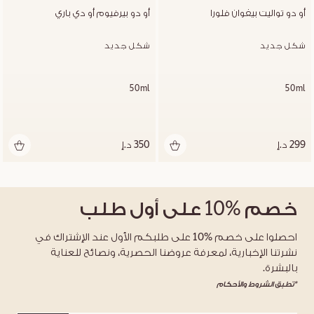
أو دو تواليت بيفوان فلورا
أو دو بيرفيوم أو دي باري
شكل جديد
شكل جديد
50ml
50ml
299 د.إ
350 د.إ
خصم
%10
على أول طلب
احصلوا على خصم %10 على طلبكم الأول عند الإشتراك في
نشرتنا الإخبارية، لمعرفة عروضنا الحصرية، ونصائح للعناية
بالبشرة.
*تطبق الشروط والأحكام