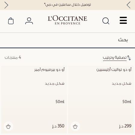
*توصيل خلال ساعتين في دبي
☰
تصفية وترتيب
4 منتجات
أو دو تواليت أرليسيين
أو دو بيرفيوم آمبر
شكل جديد
شكل جديد
50ml
50ml
299 د.إ
350 د.إ