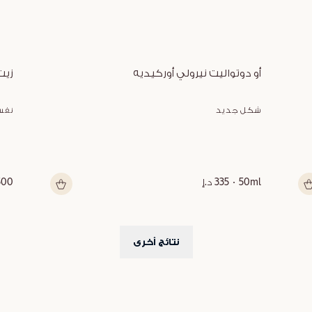
أو دوتواليت نيرولي أوركيديه
زيت
شكل جديد
نفس
50ml
335 د.إ
500 م
نتائج أخرى