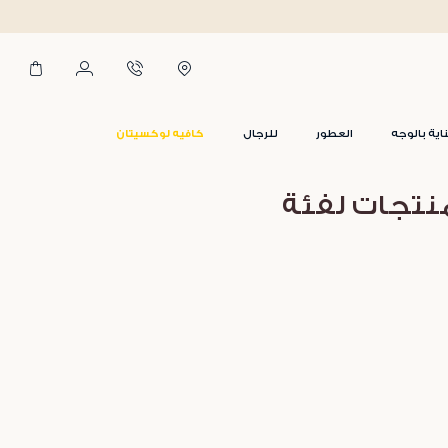
اية بالوجه
العطور
للرجال
كافيه لوكسيتان