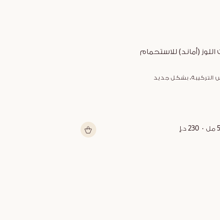
 اللوز (أماند) للاستحمام
زبدة الشيا متعد
 التركيبة، بشكل جديد
شكل جديد
ل
230 د.إ
150 مل
199 د.إ