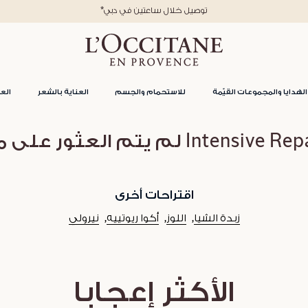
*توصيل خلال ساعتين في دبي
الهدايا والمجموعات القيّمة
للاستحمام والجسم
العناية بالشعر
العن
لم يتم العثور على منتجات لفئة
اقتراحات أخرى
زبدة الشيا
اللوز
أكوا ريوتييه
نيرولي
الأكثر إعجابا