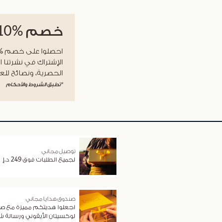
خصم
%10
الإشتراك في نشرتنا ا
الحصرية، ونصائح للعن
*تطبق الشروط والأحكام
توصيل مجاني
لجميع الطلبات فوق 249 د.إ
صندوق هدايا مجاني
اجعلوا هديتكم مميزة مع ص
لوكسيتان الأيقوني ورسالة 