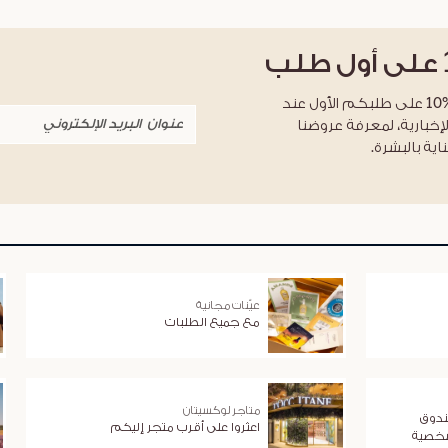
على أول طلب
احصلوا على خصم %10 على طلبكم الأول عند
لإخبارية، لمعرفة عروضنا
اية بالبشرة.
عيّنات مجانية
مع جميع الطلبات
متاجر لوكسيتان
ندوق
اعثروا على أقرب متجر إليكم
شخصية