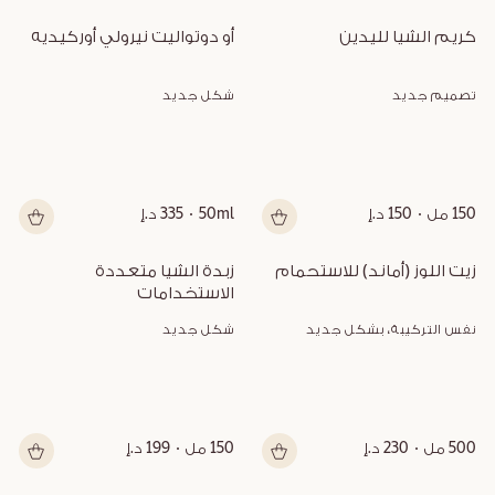
كريم الشيا لليدين
أو دوتواليت نيرولي أوركيديه
تصميم جديد
شكل جديد
150 مل
150 د.إ
50ml
335 د.إ
زيت اللوز (أماند) للاستحمام
زبدة الشيا متعددة 
الاستخدامات
نفس التركيبة، بشكل جديد
شكل جديد
500 مل
230 د.إ
150 مل
199 د.إ