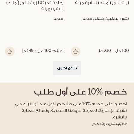
زيت اللوز (أماند) لبشرة مرنة
إعادة تعبئة لزيت اللوز (أماند) 
لبشرة مرنة
نفس التركيبة، بشكل جديد
جديد
100 مل
230 د.إ
تعبئة - 100 مل
199 د.إ
نتائج أخرى
خصم
%10
على أول طلب
احصلوا على خصم %10 على طلبكم الأول عند الإشتراك في
نشرتنا الإخبارية، لمعرفة عروضنا الحصرية، ونصائح للعناية
بالبشرة.
*تطبق الشروط والأحكام