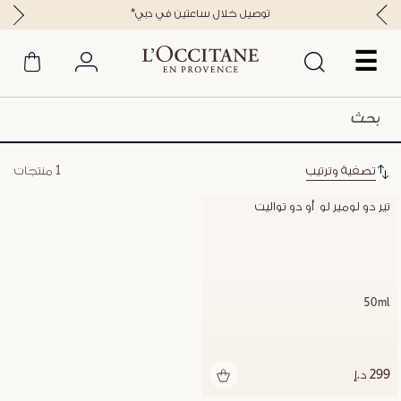
*توصيل خلال ساعتين في دبي
☰
تصفية وترتيب
1 منتجات
تير دو لومير لو  أو دو تواليت
50ml
299 د.إ