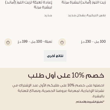
زيت اللوز (أماند) لبشرة مرنة
إعادة تعبئة لزيت اللوز (أماند) 
لبشرة مرنة
نفس التركيبة، بشكل جديد
جديد
100 مل
230 د.إ
تعبئة - 100 مل
199 د.إ
نتائج أخرى
خصم
%10
على أول طلب
احصلوا على خصم %10 على طلبكم الأول عند الإشتراك في
نشرتنا الإخبارية، لمعرفة عروضنا الحصرية، ونصائح للعناية
بالبشرة.
*تطبق الشروط والأحكام