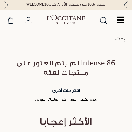
خصم %10 على طلبكم الأول*، كود WELCOME10
☰
86 Intense لم يتم العثور على
منتجات لفئة
اقتراحات أخرى
زبدة الشيا
اللوز
أكوا ريوتييه
نيرولي
الأكثر إعجابا