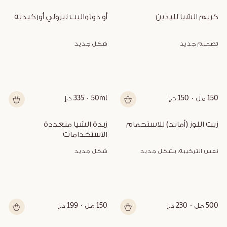
كريم الشيا لليدين
أو دوتواليت نيرولي أوركيديه
تصميم جديد
شكل جديد
150 مل
150 د.إ
50ml
335 د.إ
زيت اللوز (أماند) للاستحمام
زبدة الشيا متعددة 
الاستخدامات
نفس التركيبة، بشكل جديد
شكل جديد
500 مل
230 د.إ
150 مل
199 د.إ