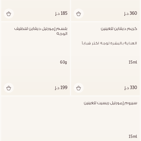
360 د.إ
185 د.إ
كريم ديفاين للعينين
بلسم إمورتيل ديفاين لتنظيف 
الوجه
العناية بالبشرة لوجه اكثر شباباُ
60g
15ml
330 د.إ
199 د.إ
سيروم إمورتيل ريسيت للعينين
15ml