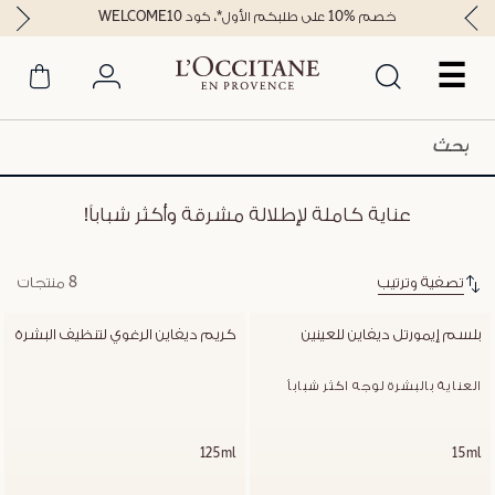
خصم %10 على طلبكم الأول*، كود WELCOME10
☰
عناية كاملة لإطلالة مشرقة وأكثر شباباً!
تصفية وترتيب
8 منتجات
بلسم إيمورتل ديفاين للعينين
كريم ديفاين الرغوي لتنظيف البشرة
العناية بالبشرة لوجه اكثر شباباُ
125ml
15ml