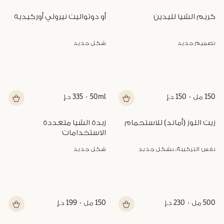
كريم الشيا لليدين
أو دوتواليت نيرولي أوركيديه
تصميم جديد
شكل جديد
150 مل
150 د.إ
50ml
335 د.إ
زيت اللوز (أماند) للاستحمام
زبدة الشيا متعددة 
الاستخدامات
نفس التركيبة، بشكل جديد
شكل جديد
500 مل
230 د.إ
150 مل
199 د.إ