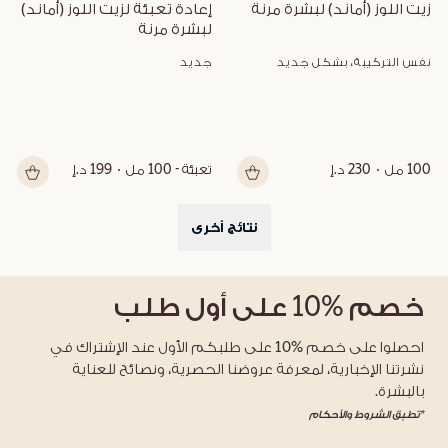
زيت اللوز (أماند) لبشرة مرنة
إعادة تعبئة لزيت اللوز (أماند) 
لبشرة مرنة
نفس التركيبة، بشكل جديد
جديد
100 مل
230 د.إ
تعبئة - 100 مل
199 د.إ
نتائج أخرى
خصم
%10
على أول طلب
احصلوا على خصم %10 على طلبكم الأول عند الإشتراك في
نشرتنا الإخبارية، لمعرفة عروضنا الحصرية، ونصائح للعناية
بالبشرة.
*تطبق الشروط والأحكام