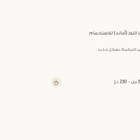
 اللوز (أماند) للاستحمام
زبدة الشيا متعد
 التركيبة، بشكل جديد
شكل جديد
ل
230 د.إ
150 مل
199 د.إ