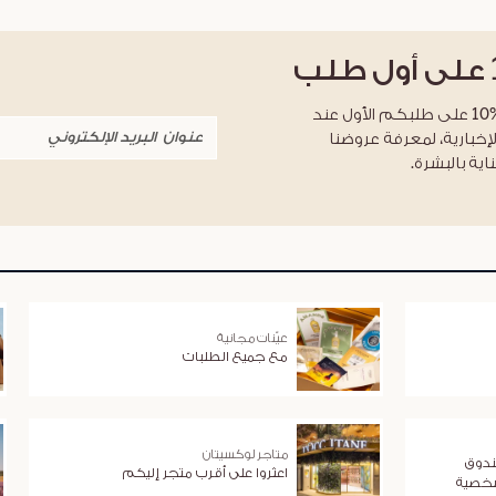
على أول طلب
احصلوا على خصم %10 على طلبكم الأول عند
لإخبارية، لمعرفة عروضنا
اية بالبشرة.
عيّنات مجانية
مع جميع الطلبات
متاجر لوكسيتان
ندوق
اعثروا على أقرب متجر إليكم
شخصية