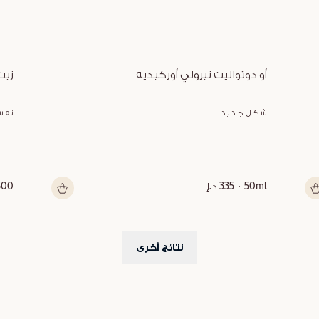
أو دوتواليت نيرولي أوركيديه
زيت
شكل جديد
نفس
50ml
335 د.إ
500 م
نتائج أخرى