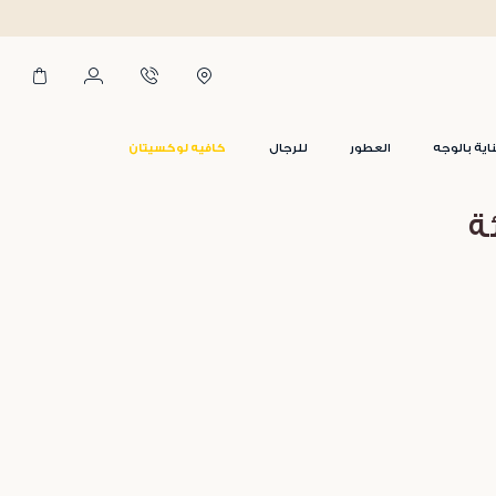
اية بالوجه
العطور
للرجال
كافيه لوكسيتان