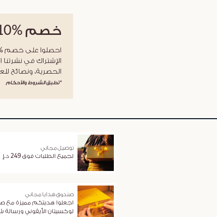
خصم
%10
الإشتراك في نشرتنا ا
الحصرية، ونصائح للعن
*تطبق الشروط والأحكام
توصيل مجاني
لجميع الطلبات فوق 249 د.إ
صندوق هدايا مجاني
اجعلوا هديتكم مميزة مع ص
لوكسيتان الأيقوني ورسالة 