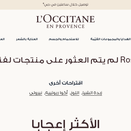
*توصيل خلال ساعتين في دبي
الهدايا والمجموعات القيّمة
للاستحمام والجسم
العناية بالشعر
العن
عثور على منتجات لفئة
اقتراحات أخرى
زبدة الشيا
اللوز
أكوا ريوتييه
نيرولي
الأكثر إعجابا