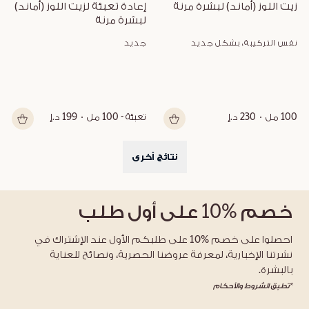
زيت اللوز (أماند) لبشرة مرنة
إعادة تعبئة لزيت اللوز (أماند) 
لبشرة مرنة
نفس التركيبة، بشكل جديد
جديد
100 مل
230 د.إ
تعبئة - 100 مل
199 د.إ
نتائج أخرى
خصم
%10
على أول طلب
احصلوا على خصم %10 على طلبكم الأول عند الإشتراك في
نشرتنا الإخبارية، لمعرفة عروضنا الحصرية، ونصائح للعناية
بالبشرة.
*تطبق الشروط والأحكام