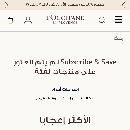
خصم %10 على طلبكم الأول*، كود WELCOME10
☰
Subscribe & Save لم يتم العثور
على منتجات لفئة
اقتراحات أخرى
زبدة الشيا
اللوز
أكوا ريوتييه
نيرولي
الأكثر إعجابا