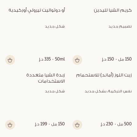
كريم الشيا لليدين
أو دوتواليت نيرولي أوركيديه
تصميم جديد
شكل جديد
150 مل
150 د.إ
50ml
335 د.إ
زيت اللوز (أماند) للاستحمام
زبدة الشيا متعددة 
الاستخدامات
نفس التركيبة، بشكل جديد
شكل جديد
500 مل
230 د.إ
150 مل
199 د.إ