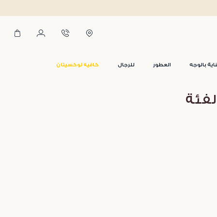
اية بالوجه
العطور
للرجال
كافيه لوكسيتان