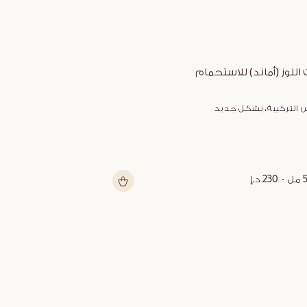
 اللوز (أماند) للاستحمام
زبدة الشيا متعد
 التركيبة، بشكل جديد
شكل جديد
ل
230 د.إ
150 مل
199 د.إ