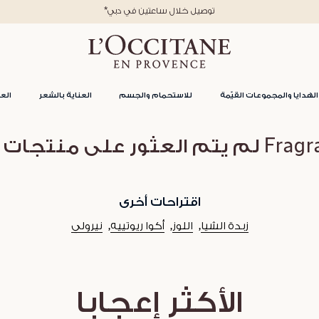
*توصيل خلال ساعتين في دبي
الهدايا والمجموعات القيّمة
للاستحمام والجسم
العناية بالشعر
العن
لعثور على منتجات لفئة
اقتراحات أخرى
زبدة الشيا
اللوز
أكوا ريوتييه
نيرولي
الأكثر إعجابا