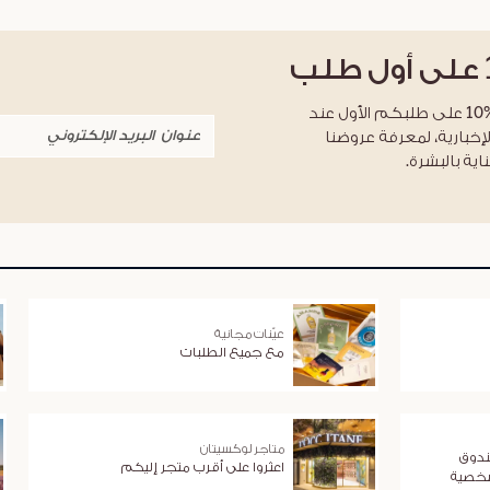
على أول طلب
احصلوا على خصم %10 على طلبكم الأول عند
لإخبارية، لمعرفة عروضنا
اية بالبشرة.
عيّنات مجانية
مع جميع الطلبات
متاجر لوكسيتان
ندوق
اعثروا على أقرب متجر إليكم
شخصية