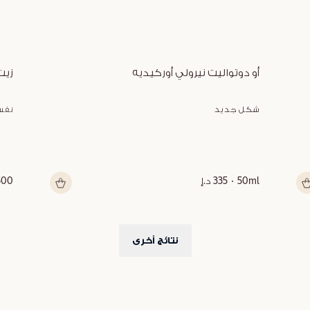
أو دوتواليت نيرولي أوركيديه
زيت
شكل جديد
نفس
50ml
335 د.إ
500 م
نتائج أخرى