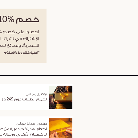
خصم
%10
الإشتراك في نشرتنا ا
الحصرية، ونصائح للعن
*تطبق الشروط والأحكام
توصيل مجاني
لجميع الطلبات فوق 249 د.إ
صندوق هدايا مجاني
اجعلوا هديتكم مميزة مع ص
لوكسيتان الأيقوني ورسالة 