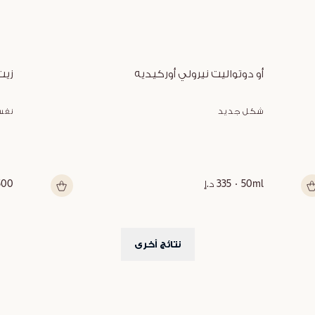
أو دوتواليت نيرولي أوركيديه
زيت
شكل جديد
نفس
50ml
335 د.إ
500 م
نتائج أخرى