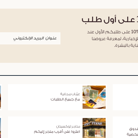
على أول طلب
احصلوا على خصم %10 على طلبكم الأول عند
لإخبارية، لمعرفة عروضنا
اية بالبشرة.
عيّنات مجانية
مع جميع الطلبات
متاجر لوكسيتان
ندوق
اعثروا على أقرب متجر إليكم
شخصية