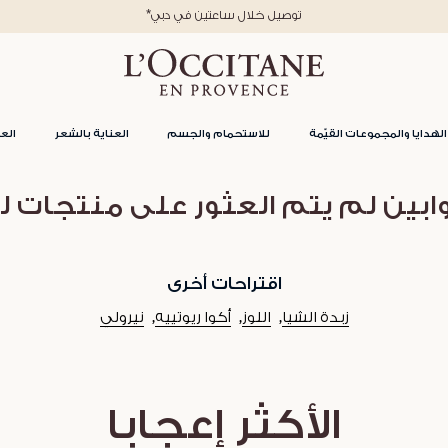
*توصيل خلال ساعتين في دبي
الهدايا والمجموعات القيّمة
للاستحمام والجسم
العناية بالشعر
العن
ابين لم يتم العثور على منتجات ل
اقتراحات أخرى
زبدة الشيا
اللوز
أكوا ريوتييه
نيرولي
الأكثر إعجابا