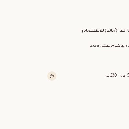
 اللوز (أماند) للاستحمام
زبدة الشيا متعد
 التركيبة، بشكل جديد
شكل جديد
ل
230 د.إ
150 مل
199 د.إ