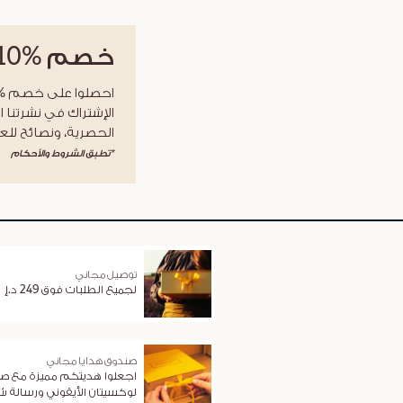
خصم
%10
الإشتراك في نشرتنا ا
الحصرية، ونصائح للعن
*تطبق الشروط والأحكام
توصيل مجاني
لجميع الطلبات فوق 249 د.إ
صندوق هدايا مجاني
اجعلوا هديتكم مميزة مع ص
لوكسيتان الأيقوني ورسالة 