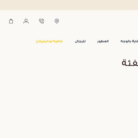
اية بالوجه
العطور
للرجال
كافيه لوكسيتان
فئة