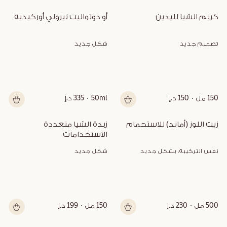
كريم الشيا لليدين
أو دوتواليت نيرولي أوركيديه
تصميم جديد
شكل جديد
150 مل
150 د.إ
50ml
335 د.إ
زيت اللوز (أماند) للاستحمام
زبدة الشيا متعددة 
الاستخدامات
نفس التركيبة، بشكل جديد
شكل جديد
500 مل
230 د.إ
150 مل
199 د.إ