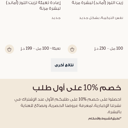
زيت اللوز (أماند) لبشرة مرنة
إعادة تعبئة لزيت اللوز (أماند) 
لبشرة مرنة
نفس التركيبة، بشكل جديد
جديد
100 مل
230 د.إ
تعبئة - 100 مل
199 د.إ
نتائج أخرى
خصم
%10
على أول طلب
احصلوا على خصم %10 على طلبكم الأول عند الإشتراك في
نشرتنا الإخبارية، لمعرفة عروضنا الحصرية، ونصائح للعناية
بالبشرة.
*تطبق الشروط والأحكام