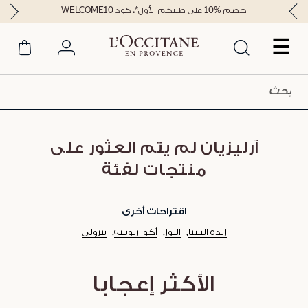
خصم %10 على طلبكم الأول*، كود WELCOME10
☰
آرليزيان لم يتم العثور على
منتجات لفئة
اقتراحات أخرى
زبدة الشيا
اللوز
أكوا ريوتييه
نيرولي
الأكثر إعجابا