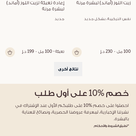
زيت اللوز (أماند) لبشرة مرنة
إعادة تعبئة لزيت اللوز (أماند) 
لبشرة مرنة
نفس التركيبة، بشكل جديد
جديد
100 مل
230 د.إ
تعبئة - 100 مل
199 د.إ
نتائج أخرى
خصم
%10
على أول طلب
احصلوا على خصم %10 على طلبكم الأول عند الإشتراك في
نشرتنا الإخبارية، لمعرفة عروضنا الحصرية، ونصائح للعناية
بالبشرة.
*تطبق الشروط والأحكام