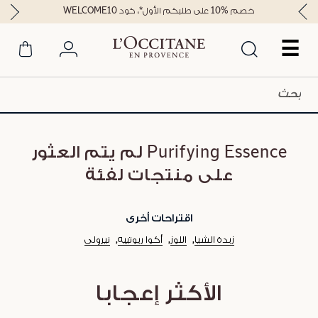
خصم %10 على طلبكم الأول*، كود WELCOME10
☰
Purifying Essence لم يتم العثور
على منتجات لفئة
اقتراحات أخرى
زبدة الشيا
اللوز
أكوا ريوتييه
نيرولي
الأكثر إعجابا