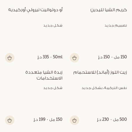
كريم الشيا لليدين
أو دوتواليت نيرولي أوركيديه
تصميم جديد
شكل جديد
150 مل
150 د.إ
50ml
335 د.إ
زيت اللوز (أماند) للاستحمام
زبدة الشيا متعددة 
الاستخدامات
نفس التركيبة، بشكل جديد
شكل جديد
500 مل
230 د.إ
150 مل
199 د.إ