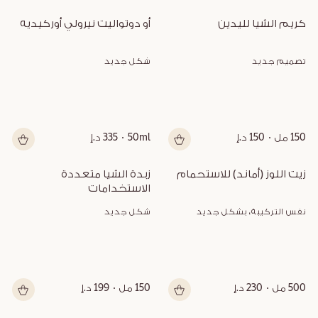
كريم الشيا لليدين
أو دوتواليت نيرولي أوركيديه
تصميم جديد
شكل جديد
150 مل
150 د.إ
50ml
335 د.إ
زيت اللوز (أماند) للاستحمام
زبدة الشيا متعددة 
الاستخدامات
نفس التركيبة، بشكل جديد
شكل جديد
500 مل
230 د.إ
150 مل
199 د.إ