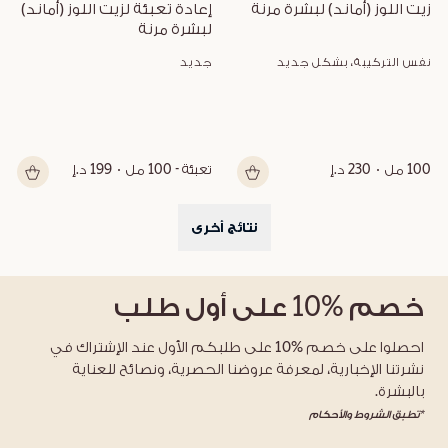
زيت اللوز (أماند) لبشرة مرنة
إعادة تعبئة لزيت اللوز (أماند) 
لبشرة مرنة
نفس التركيبة، بشكل جديد
جديد
100 مل
230 د.إ
تعبئة - 100 مل
199 د.إ
نتائج أخرى
خصم
%10
على أول طلب
احصلوا على خصم %10 على طلبكم الأول عند الإشتراك في
نشرتنا الإخبارية، لمعرفة عروضنا الحصرية، ونصائح للعناية
بالبشرة.
*تطبق الشروط والأحكام