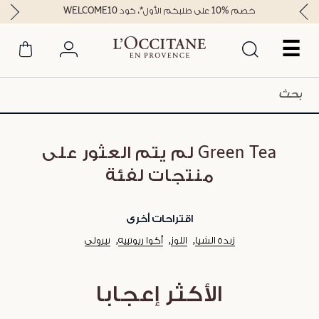
خصم %10 على طلبكم الأول*، كود WELCOME10
☰
Green Tea لم يتم العثور على
منتجات لفئة
اقتراحات أخرى
زبدة الشيا
اللوز
أكوا ريوتييه
نيرولي
الأكثر إعجابا