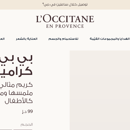
*توصيل خلال ساعتين في دبي
الهدايا والمجموعات القيّمة
للاستحمام والجسم
العناية بالشعر
العن
كرامي
كريم مثالي 
ملمسها ومن
كالأطفال
99 د.إ
الحجم