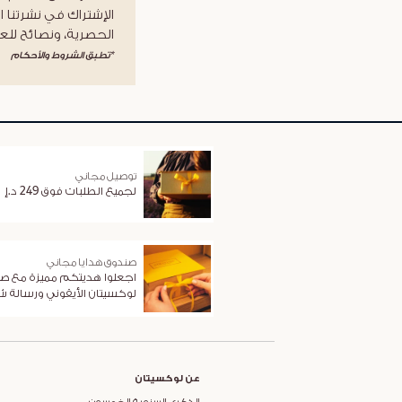
الإشتراك في نشرتنا ا
الحصرية، ونصائح للعن
*تطبق الشروط والأحكام
توصيل مجاني
لجميع الطلبات فوق 249 د.إ
صندوق هدايا مجاني
اجعلوا هديتكم مميزة مع ص
لوكسيتان الأيقوني ورسالة 
عن لوكسيتان