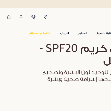
اية بالوجه
العطور
للرجال
كافيه لوكسيتان
بي بي كريم SPF20 -
ل
لتوحيد لون البشرة وتصحيح
حها إشراقة صحية وبشرة