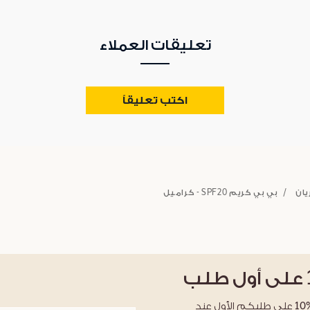
تعليقات العملاء
اكتب تعليقاً
يان
بي بي كريم SPF20 - كراميل
على أول طلب
احصلوا على خصم %10 على طلبكم الأول عند