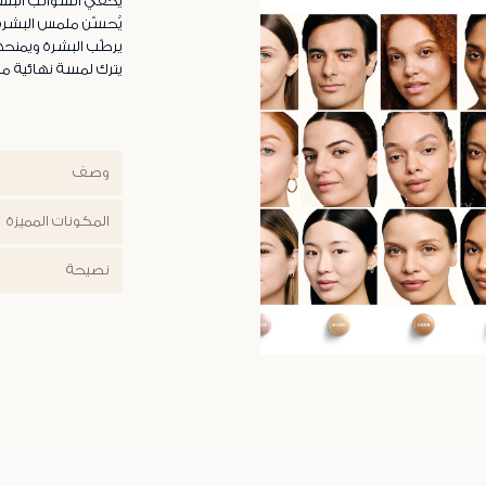
يخفي الشوائب البس
يُحسّن ملمس البشرة
يرطّب البشرة ويمنحها
يترك لمسة نهائية مخ
وصف
المكونات المميزة
نصيحة