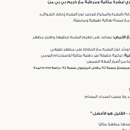
وري لبشرة مثالية ومُرطّبة مع كريم بي بي من
اية بالبشرة والمكياج لتوحيد لون البشرة، إخفاء الشوائب،
مع لمسة نهائية طبيعية ومخملية.
يساعد على تنعيم البشرة، ترطيبها، وتعزيز مظهر
وحّد لون البشرة مع الحفاظ على مظهر طبيعي
ية:
تركيبة خفيفة غير دهنية مثالية للاستخدام اليومي
ة من أضرار أشعة الشمس
*اختبار مقارن: مركّب الجينسنغ بنسبة 2% مقابل الريتينول بنسبة 1%، دراسة ex vivo لمدة
د ولا يسبب انسداد المسام
– القليل هو الأفضل:*
نحها مظهرًا مثاليًا