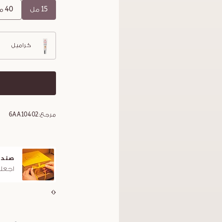
15 مل
40 مل
كراميل
مرجع:
6AA10402
صندو
اجعلو