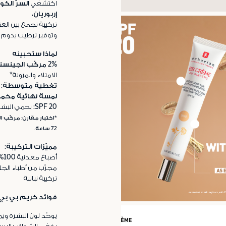
اكتشفي
السرّ الك
إربوريان
،
تركيبة تجمع بين العن
وتوفير ترطيب يدوم 
لماذا ستحبينه
2% مركّب الجينسنغ الأبيض:
الامتلاء والمرونة*
تغطية متوسطة:
ت
لمسة نهائية مخمل
SPF 20:
يحمي البشر
72 ساعة.
مميّزات التركيبة:
أصباغ معدنية 100%
مجرّب من أطباء الجل
تركيبة نباتية
فوائد كريم بي بي 
يوحّد لون البشرة ويم