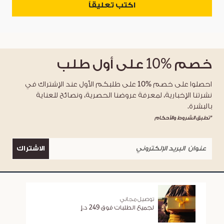
اكتب تعليقاً
خصم
%10
على أول طلب
احصلوا على خصم %10 على طلبكم الأول عند الإشتراك في
نشرتنا الإخبارية، لمعرفة عروضنا الحصرية، ونصائح للعناية
بالبشرة.
*تطبق الشروط والأحكام
الاشتراك
توصيل مجاني
لجميع الطلبات فوق 249 د.إ