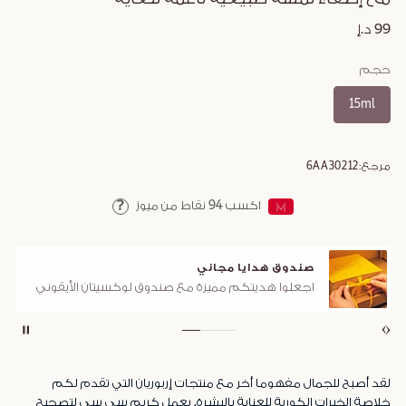
99 د.إ
حجم
15ml
مرجع:
6AA30212
اكسب
94
نقاط من ميوز
Help
صندوق هدايا مجاني
اجعلوا هديتكم مميزة مع صندوق لوكسيتان الأيقوني
لقد أصبح للجمال مفهوما أخر مع منتجات إربوريان التي تقدم لكم
خلاصة الخبرات الكورية للعناية بالبشرة. يعمل كريم سي سي لتصحيح