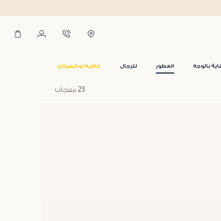
اية بالوجه
العطور
للرجال
كافيه لوكسيتان
23 منتجات