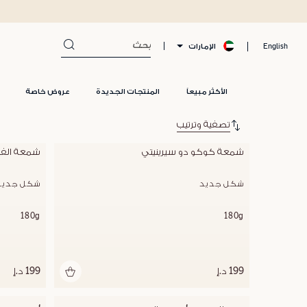
الإمارات
English
الأكثر مبيعاً
المنتجات الجديدة
عروض خاصة
تصفية وترتيب
شمعة كوكو دو سيرينيتي
شمعة الفير
شكل جديد
شكل جديد
180g
180g
199 د.إ
199 د.إ