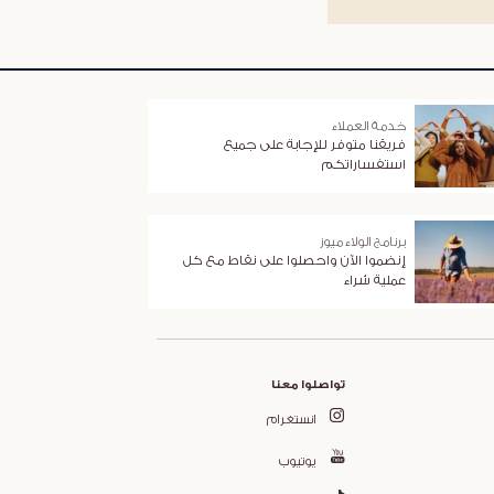
خدمة العملاء
فريقنا متوفر للإجابة على جميع
استفساراتكم
برنامج الولاء ميوز
إنضموا الآن واحصلوا على نقاط مع كل
عملية شراء
تواصلوا معنا
انستغرام
يوتيوب