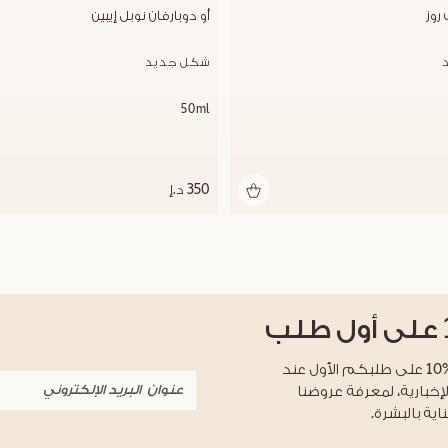
 روز
أو دوبارفان نوبل إيبين
شكل جديد
50ml
350 د.إ
على أول طلب
احصلوا على خصم %10 على طلبكم الأول عند
لإخبارية، لمعرفة عروضنا
اية بالبشرة.