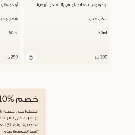
أو دوتواليت لافاند بلونش (اللافندر الأبيض)
أو دوتواليت
شكل جديد
شكل جديد
50ml
50ml
299 د.إ
299 د.إ
خصم
%10
الإشتراك في نشرتنا ا
الحصرية، ونصائح للعن
*تطبق الشروط والأحكام