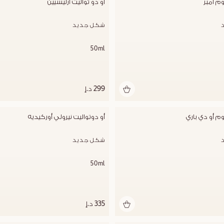
وم آمبر
أو دو تواليت أرليسيين
شكل جديد
50ml
299 د.إ
وم أو دي باري
أو دوتواليت نيرولي أوركيديه
شكل جديد
50ml
335 د.إ