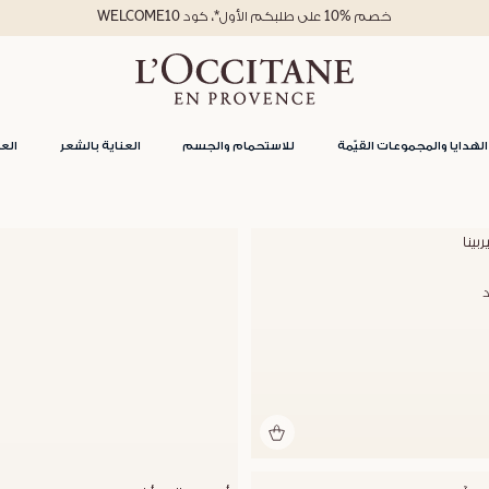
خصم %10 على طلبكم الأول*، كود WELCOME10
الهدايا والمجموعات القيّمة
للاستحمام والجسم
العناية بالشعر
العن
بينا