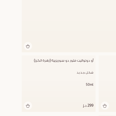
أو دوتواليت فلور دو سوريزييه (زهرة الكرز)
شكل جديد
50ml
299 د.إ