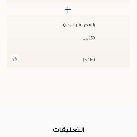
بلسم الشيا لليدين
150 مل
أضف للحقيبة
160 د.إ
التعليقات