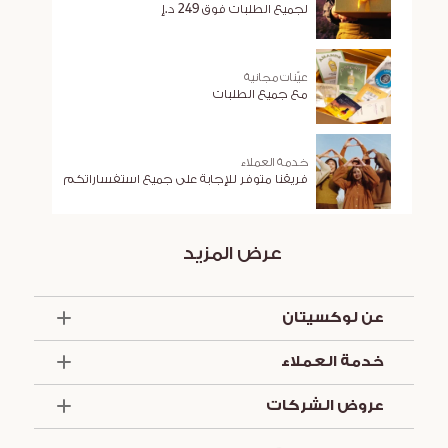
لجميع الطلبات فوق 249 د.إ
عيّنات مجانية
مع جميع الطلبات
خدمة العملاء
فريقنا متوفر للإجابة على جميع استفساراتكم
عرض المزيد
عن لوكسيتان
الذكرى السنوية الخمسون
خدمة العملاء
أساسيات الصيف
تواصل معنا
العروض والخدمات
عروض الشركات
تركيبة لوكسيتان
الشروط والأحكام
التزاماتنا
مستلزمات الفنادق
الشروط والأحكام للعروض الترويجية