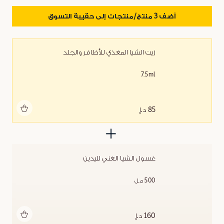
أضف 3 منتج/منتجات إلى حقيبة التسوق
زيت الشيا المغذي للأظافر والجلد
7.5ml
أضف للحقيبة
85 د.إ
غسول الشيا الغني لليدين
500 مل
أضف للحقيبة
160 د.إ