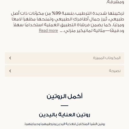
ومشرقة.
تركيبتها شديدة الترطيب، بنسبة 99% من مكوّنات ذات أصل
طبيعي، تُبرز جمال أظافركِ الطبيعي وتمنحها مظهرًا لامعًا
ومرتبًا. كما يضمن فرشاة التطبيق العملية استخدامًا سهلاً
ودقيقًا—مثالية لمانيكير منزلي.
...
Read more
المكونات المميزة
نصيحة
أكمل الروتين
روتين العناية باليدين
روتين الشيا المتكامل لتغذية اليدين وترطيبهما وحمايتهما.