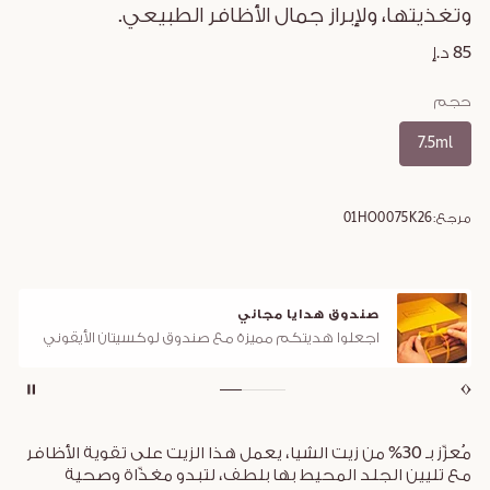
وتغذيتها، ولإبراز جمال الأظافر الطبيعي.
85 د.إ
حجم
7.5ml
مرجع:
01HO0075K26
صندوق هدايا مجاني
اجعلوا هديتكم مميزة مع صندوق لوكسيتان الأيقوني
مُعزّز بـ 30% من زيت الشيا، يعمل هذا الزيت على تقوية الأظافر
مع تليين الجلد المحيط بها بلطف، لتبدو مغذّاة وصحية