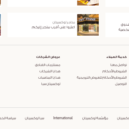
متاجر لوكسيتان
ندوق
اعثروا على أقرب متجر إليكم
شخصية
خدمة العملاء
عروض الشركات
تواصل معنا
مستلزمات الفنادق
الشروط والأحكام
هدايا الشركات
الشروط والأحكام للعروض الترويجية
هدايا المناسبات
التوصيل
لوكسيتان سبا
وكسيتان
مؤسّسة لوكسيتان
International
سبا لوكسيتان
سياسة الخ