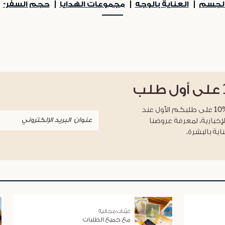
بالجسم
العناية بالوجه
مجموعات الهدايا
حجم السفر-
على أول طلب
احصلوا على خصم %10 على طلبكم الأول عند
لإخبارية، لمعرفة عروضنا
اية بالبشرة.
عيّنات مجانية
مع جميع الطلبات