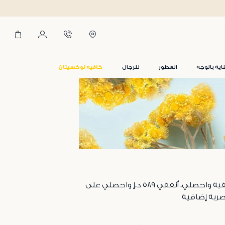
اية بالوجه
العطور
للرجال
كافيه لوكسيتان
ااستمتعي بالصيف مع عروضنا الصيفية المميزة! احصلي على خصم يصل إلى ٣٠٪ * في تنزيلات لوكسيتان الصيفية واحصلي. أنفقي ٥٨٩ د.إ واحصلي على