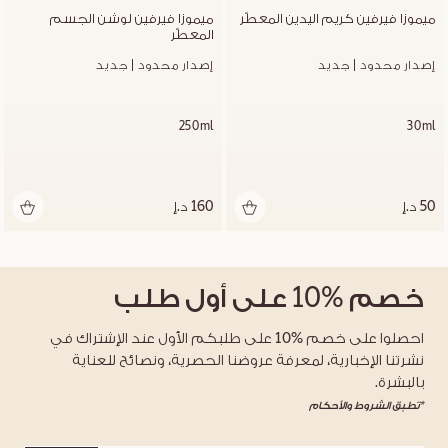
ميموزا فيرفين كريم اليدين المعطّر
ميموزا فيرفين لوشن الجسم 
المعطّر
إصدار محدود | جديد
إصدار محدود | جديد
250ml
30ml
50 د.إ
160 د.إ
خصم
%10
على أول طلب
احصلوا على خصم %10 على طلبكم الأول عند الإشتراك في
نشرتنا الإخبارية، لمعرفة عروضنا الحصرية، ونصائح للعناية
بالبشرة.
*تطبق الشروط والأحكام