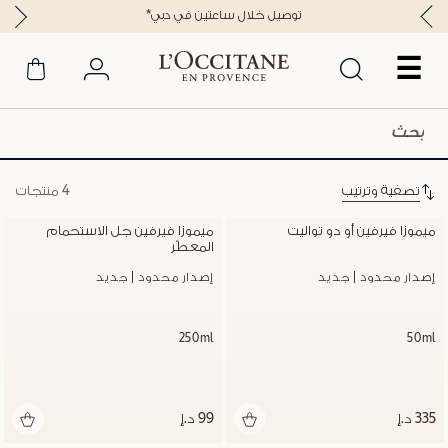
*توصيل خلال ساعتين في دبي
☰
تصفية وترتيب
4 منتجات
ميموزا فيرفين أو دو تواليت
ميموزا فيرفين جل الاستحمام 
المعطّر
إصدار محدود | جديد
إصدار محدود | جديد
250ml
50ml
335 د.إ
99 د.إ