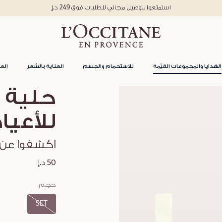
استمتعوا بتوصيل مجاني للطلبات فوق 249 د.إ
الهدايا والمجموعات القيّمة
للاستحمام والجسم
العناية بالشعر
العن
حلية ز
للأعيا
اكشفوا عن 
50 د.إ
حجم
SET