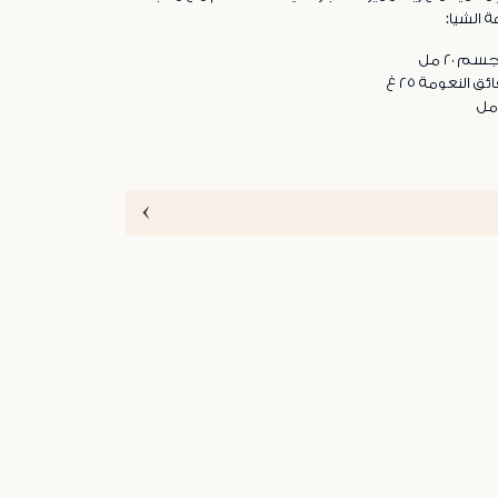
 الشيا:
م ٢٠ مل
ق النعومة ٢٥ غ