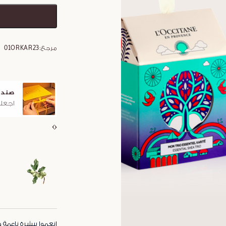
مرجع:
01ORKAR23
صندو
اجعلو
انعموا ببشرة ناعمة 