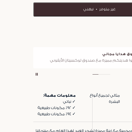
غير متوفر
نبهني
ق هدايا مجاني
توصي
ا هديتكم مميزة مع صندوق لوكسيتان الأيقوني
لجميع ا
مثالي لجميع أنواع
معلومات مهمة:
البشرة
✓ نباتي
✓ ٩٢٪ مكونات طبيعية
✓ ٩٤٪ مكونات طبيعية
ومحمية مع زينة مميزة لشجر العيد لهذا العام مع منتجاتنا