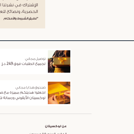
الإشتراك في نشرتنا ا
الحصرية، ونصائح للعن
*تطبق الشروط والأحكام
توصيل مجاني
لجميع الطلبات فوق 249 د.إ
صندوق هدايا مجاني
اجعلوا هديتكم مميزة مع ص
لوكسيتان الأيقوني ورسالة 
عن لوكسيتان