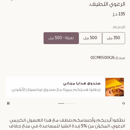
الرغوي اللطيف.
135 د.إ
الحجم
350 مل
500 مل
تعبئة - 500 مل
مرجع:
01CMR500K26
صندوق هدايا مجاني
اجعلوا هديتكم مميزة مع صندوق لوكسيتان الأيقوني
نظّفوا أيديكم وأجسامكم بلطف مع هذا الغسول الكريمي
الرغوي، المكوّن من %5 زبدة الشيا للمساعدة في منع جفاف