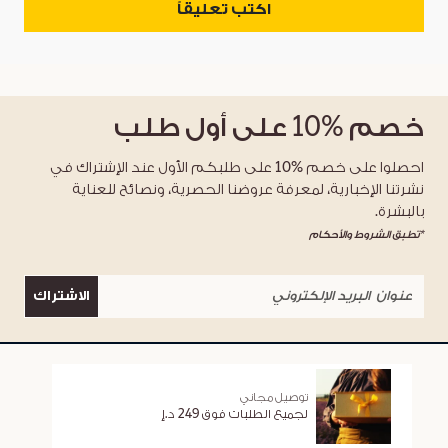
اكتب تعليقاً
خصم
%10
على أول طلب
احصلوا على خصم %10 على طلبكم الأول عند الإشتراك في
نشرتنا الإخبارية، لمعرفة عروضنا الحصرية، ونصائح للعناية
بالبشرة.
*تطبق الشروط والأحكام
الاشتراك
توصيل مجاني
لجميع الطلبات فوق 249 د.إ