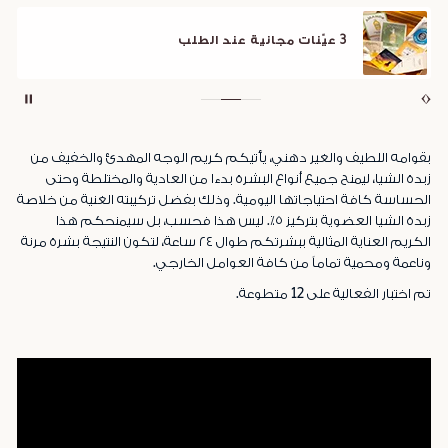
صندوق هدايا مجاني
اجعلوا هديتكم مميزة مع صند
بقوامه اللطيف والغير دهني، يأتيكم كريم الوجه المهدئ والخفيف من
زبدة الشيا، ليمنح جميع أنواع البشرة بدءا من العادية والمختلطة وحتى
الحساسة كافة احتياجاتها اليومية. وذلك بفضل تركيبته الغنية من خلاصة
زبدة الشيا العضوية بتركيز ٥٪. ليس هذا فحسب، بل سيمنحكم هذا
الكريم العناية المثالية ببشرتكم طوال ٢٤ ساعة، لتكون النتيجة بشرة مرنة
وناعمة ومحمية تماماً من كافة العوامل الخارجي.
تم اختبار الفعالية على 12 متطوعة.