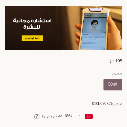
195 د.إ
حجم
50ml
مرجع:
01CL050K21
اكسب
186
نقاط من ميوز
Help