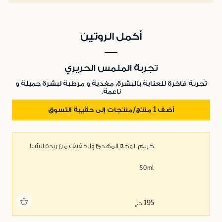
أكمل الروتين
تجربة الملمس الحريري
تجربة فاخرة للعناية بالبشرة، مغدية و مرطبة لبشرة جميلة و
ناعمة.
أضف 1 منتج/منتجات إلى حقيبة التسوق
كريم الوجه المهدئ والخفيف من زبدة الشيا
50ml
أضف للحقيبة
195 د.إ