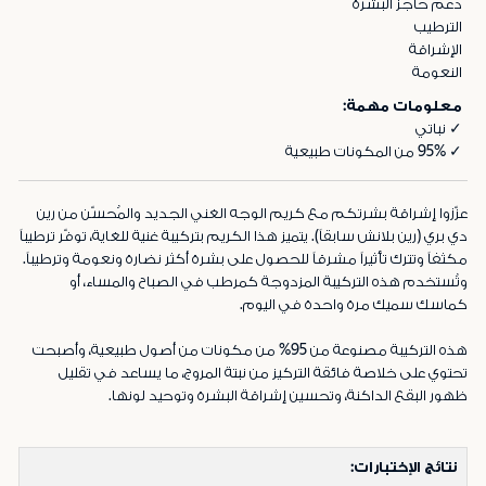
دعم حاجز البشرة
الترطيب
الإشراقة
النعومة
معلومات مهمة:
✓ نباتي
✓ 95% من المكونات طبيعية
عزّزوا إشراقة بشرتكم مع كريم الوجه الغني الجديد والمُحسّن من رين
دي بري (رين بلانش سابقاً). يتميز هذا الكريم بتركيبة غنية للغاية، توفّر ترطيباً
مكثفاً وتترك تأثيراً مشرقاً للحصول على بشرة أكثر نضارة ونعومة وترطيباً.
وتُستخدم هذه التركيبة المزدوجة كمرطب في الصباح والمساء، أو
كماسك سميك مرة واحدة في اليوم.
هذه التركيبة مصنوعة من 95% من مكونات من أصول طبيعية، وأصبحت
تحتوي على خلاصة فائقة التركيز من نبتة المروج، ما يساعد في تقليل
ظهور البقع الداكنة، وتحسين إشراقة البشرة وتوحيد لونها.
نتائج الإختبارات: