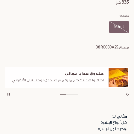
335 د.إ
حجم
50ml
مرجع:
38RC050A25
صندوق هدايا مجاني
اجعلوا هديتكم مميزة مع صندوق لوكسيتان الأيقوني
مثالي لـ:
كل أنواع البشرة
توحيد لون البشرة