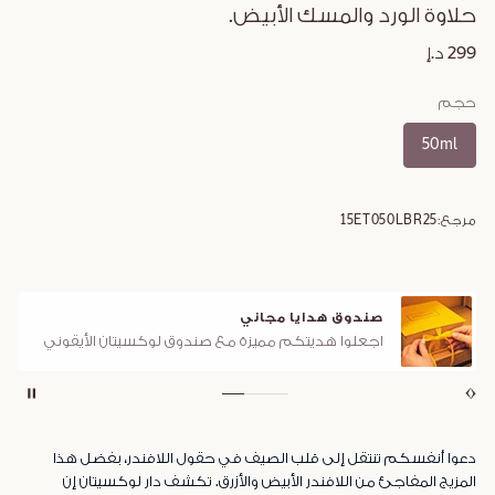
حلاوة الورد والمسك الأبيض.
299 د.إ
حجم
50ml
مرجع:
15ET050LBR25
صندوق هدايا مجاني
اجعلوا هديتكم مميزة مع صندوق لوكسيتان الأيقوني
دعوا أنفسكم تنتقل إلى قلب الصيف في حقول اللافندر، بفضل هذا
المزيج المفاجئ من اللافندر الأبيض والأزرق. تكشف دار لوكسيتان إن