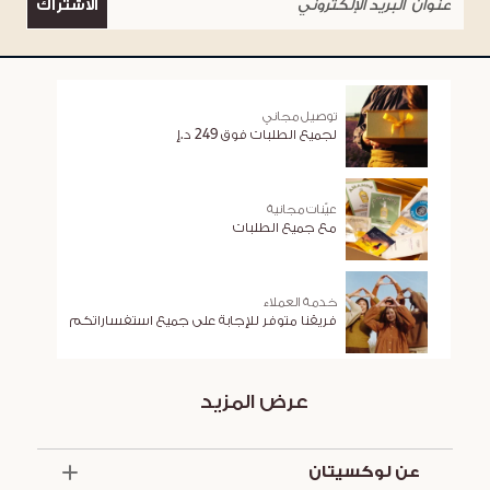
الاشتراك
توصيل مجاني
لجميع الطلبات فوق 249 د.إ
عيّنات مجانية
مع جميع الطلبات
خدمة العملاء
فريقنا متوفر للإجابة على جميع استفساراتكم
عرض المزيد
عن لوكسيتان