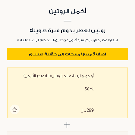
أكمل الروتين
روتين لعطر يدوم فترة طويلة
اجعلوا عطركم يدوم لفترة أطول عن طريق استخدام المنتجات التالية
أضف 3 منتج/منتجات إلى حقيبة التسوق
أو دوتواليت لافاند بلونش (اللافندر الأبيض)
50ml
أضف للحقيبة
299 د.إ