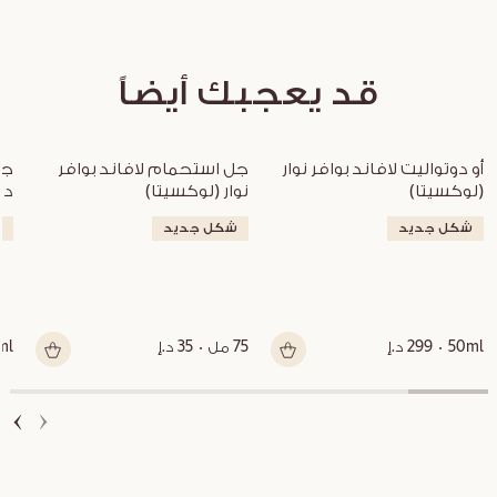
قد يعجبك أيضاً
أو دوتواليت لافاند بوافر نوار 
جل استحمام لافاند بوافر 
(لوكسيتا)
نوار (لوكسيتا)
دي
شكل جديد
شكل جديد
ش
50ml
299 د.إ
75 مل
35 د.إ
ml