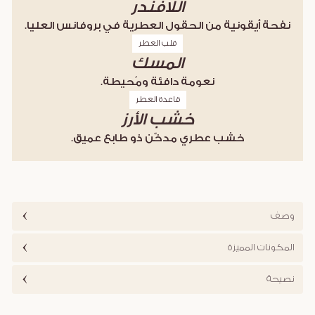
اللافندر
نفحة أيقونية من الحقول العطرية في بروفانس العليا.
قلب العطر
المسك
نعومة دافئة ومُحيطة.
قاعدة العطر
خشب الأرز
خشب عطري مدخّن ذو طابع عميق.
وصف
المكونات المميزة
نصيحة