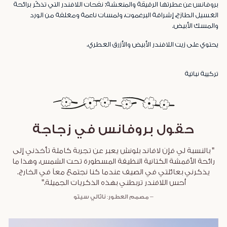
بروفانس عن عطرتها الرقيقة والمنعشة: نفحات اللافندر التي تذكّر برائحة
الغسيل الطازج، إشراقة البرغموت، ولمسات ناعمة ومغلفة من الورد
والمسك الأبيض.
يحتوي على زيت اللافندر الأبيض والأزرق العطري.
تركيبة نباتية
حقول بروفانس في زجاجة
" بالنسبة لي فإن لافاند بلونش يعبر عن تجربة كاملة تأخذني إلى
رائحة الأقمشة الكتانية النظيفة المسطورة تحت الشمس، وهذا ما
يذكرني بعائلتي في الصيف عندما كنا نجتمع معاً في الخارج.
أحس اللافندر تربطني بهذه الذكريات الجميلة."
– مصمم العطور: ناثالي سيتو