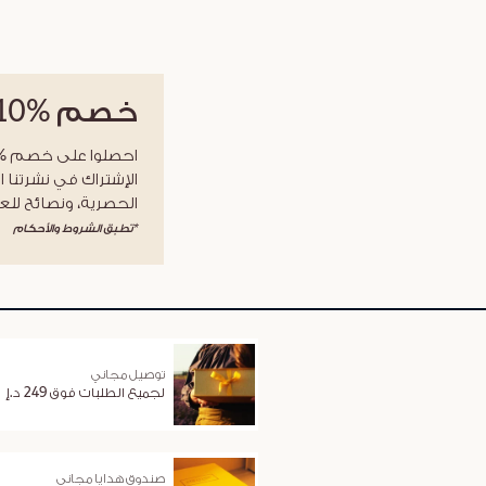
خصم
%10
الإشتراك في نشرتنا ا
الحصرية، ونصائح للعن
*تطبق الشروط والأحكام
توصيل مجاني
لجميع الطلبات فوق 249 د.إ
صندوق هدايا مجاني