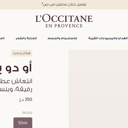
*توصيل خلال ساعتين في دبي
الهدايا والمجموعات القيّمة
للاستحمام والجسم
العناية بالشعر
العن
شكل جديد
أو دو ب
انتعاش عطر
رقيقة، وينسا
350 د.إ
حجم
50ml