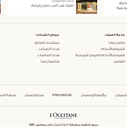
متاجر لوكسيتان
ندوق
اعثروا على أقرب متجر إليكم
شخصية
خدمة العملاء
عروض الشركات
تواصل معنا
مستلزمات الفنادق
الشروط والأحكام
هدايا الشركات
الشروط والأحكام للعروض الترويجية
هدايا المناسبات
التوصيل
لوكسيتان سبا
وكسيتان
مؤسّسة لوكسيتان
International
سبا لوكسيتان
سياسة الخ
لوكسيتان
جميع الحقوق محفوظة ©
أون بروفانس، 2025