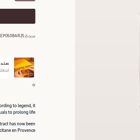
مرجع:
1EP050BAR25
صندو
اجعلو
ording to legend, it
uals to prolong life.
xtract has now been
citane en Provence.