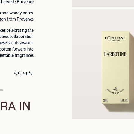
 harvest: Provence.
rm and woody notes.
tton from Provence.
nces celebrating the
dless collaboration
hese scents awaken
gotten flowers into
ettable fragrances.
تركيبة نباتية
RA IN