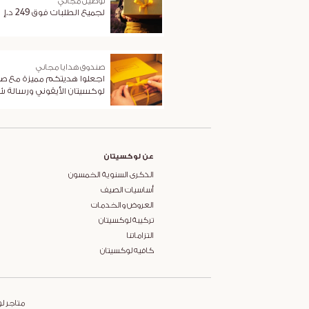
توصيل مجاني
لجميع الطلبات فوق 249 د.إ
صندوق هدايا مجاني
اجعلوا هديتكم مميزة مع ص
لوكسيتان الأيقوني ورسالة 
عن لوكسيتان
الذكرى السنوية الخمسون
أساسيات الصيف
العروض والخدمات
تركيبة لوكسيتان
التزاماتنا
كافيه لوكسيتان
متاجر ل