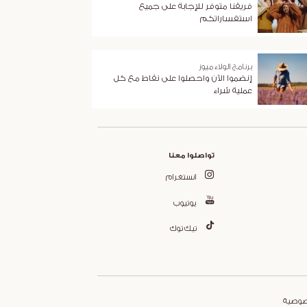
فريقنا متوفر للإجابة على جميع
استفساراتكم
برنامج الولاء ميوز
إنضموا الآن واحصلوا على نقاط مع كل
عملية شراء
تواصلوا معنا
انستغرام
يوتيوب
تيك توك
صوصية