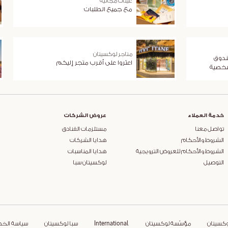
عيّنات مجانية
مع جميع الطلبات
متاجر لوكسيتان
ندوق
اعثروا على أقرب متجر إليكم
شخصية
خدمة العملاء
عروض الشركات
تواصل معنا
مستلزمات الفنادق
الشروط والأحكام
هدايا الشركات
الشروط والأحكام للعروض الترويجية
هدايا المناسبات
التوصيل
لوكسيتان سبا
وكسيتان
مؤسّسة لوكسيتان
International
سبا لوكسيتان
سياسة الخ