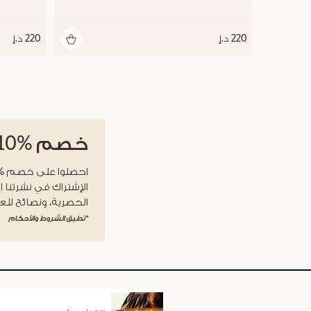
220 د.إ
220 د.إ
خصم
%10
الإشتراك في نشرتنا ا
الحصرية، ونصائح للعن
*تطبق الشروط والأحكام