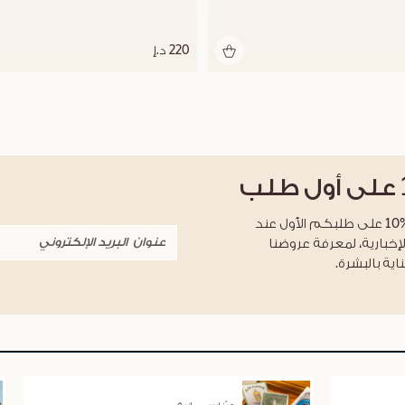
220 د.إ
على أول طلب
احصلوا على خصم %10 على طلبكم الأول عند
لإخبارية، لمعرفة عروضنا
اية بالبشرة.