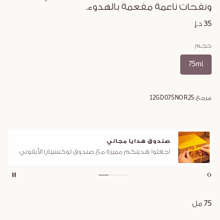
ونفحات ناعمة مفعمة بالهدوء.
35 د.إ
حجم
75ml
مرجع:
12GD075NOR25
صندوق هدايا مجاني
اجعلوا هديتكم مميزة مع صندوق لوكسيتان الأيقوني
75 مل