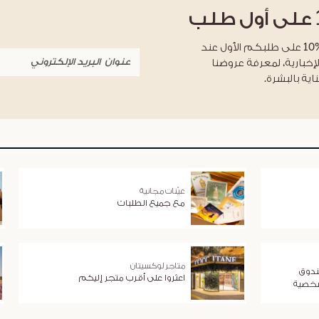
على أول طلب
احصلوا على خصم %10 على طلبكم الأول عند
لإخبارية، لمعرفة عروضنا
اية بالبشرة.
عيّنات مجانية
مع جميع الطلبات
متاجر لوكسيتان
ندوق
اعثروا على أقرب متجر إليكم
شخصية