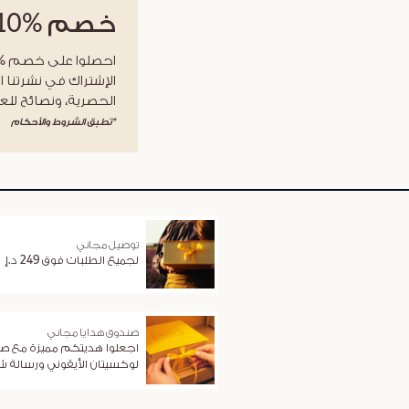
خصم
%10
الإشتراك في نشرتنا ا
الحصرية، ونصائح للعن
*تطبق الشروط والأحكام
توصيل مجاني
لجميع الطلبات فوق 249 د.إ
صندوق هدايا مجاني
اجعلوا هديتكم مميزة مع ص
لوكسيتان الأيقوني ورسالة 