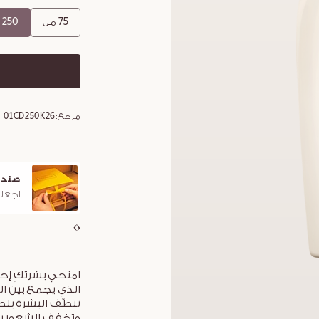
75 مل
250 مل
مرجع:
01CD250K26
صندو
اجعلو
امنحي بشرتكِ إحس
الذي يجمع بين ال
تنظّف البشرة بل
وتخفف الشعور بع