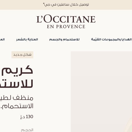
*توصيل خلال ساعتين في دبي
الهدايا والمجموعات القيّمة
للاستحمام والجسم
العناية بالشعر
العن
شكل جديد
كريم ا
للاست
منظف لطيف ي
الاستحمام.
130 د.إ
الحجم