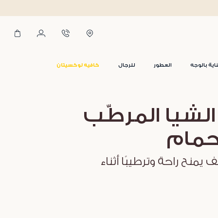
اية بالوجه
العطور
للرجال
كافيه لوكسيتان
لشيا المرطّب
حمام
منح راحة وترطيبًا أثناء