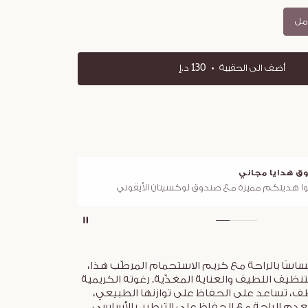
أضف الى الحقيبة
130 د.إ
ق هدايا مجاني
توصي
ا هديتكم مميزة مع صندوق لوكسيتان الأيقوني
لجميع ا
اسًا بالراحة مع كريم الاستحمام المرطّب هذا،
تنظيف اللطيف والعناية المغذّية. رغوته الكريمية
طف، تساعد على الحفاظ على توازنها الطبيعي،
دم الراحة مع الحفاظ على الترطيب الأساسي.