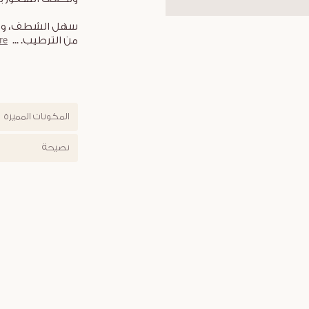
سهل الشطف، ويت
من الترطيب.
...
re
المكونات المميزة
نصيحة