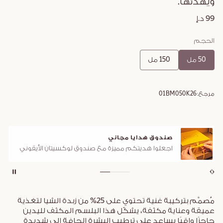
ويهدّئها.
99 د.إ
الحجم
50 مل
150 مل
مرجع:
01BM050K26
صندوق هدايا مجاني
اجعلوا هديتكم مميزة مع صندوق لوكسيتان الأيقوني
مُصمَّم بتركيبة غنية تحتوي على 25% من زبدة الشيا لتغذية
عميقة وعناية مكثفة، يشكّل هذا البلسم المكثف لليدين
حاجزًا واقيًا يساعد على ترطيب البشرة الجافة إلى شديدة