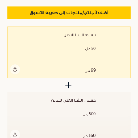
أضف 3 منتج/منتجات إلى حقيبة التسوق
بلسم الشيا لليدين
50 مل
أضف للحقيبة
99 د.إ
غسول الشيا الغني لليدين
500 مل
أضف للحقيبة
160 د.إ