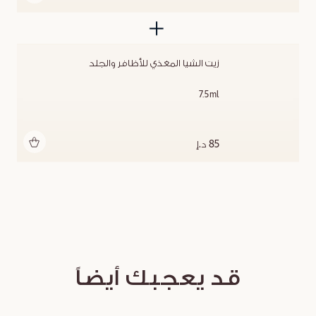
زيت الشيا المغذي للأظافر والجلد
7.5ml
أضف للحقيبة
85 د.إ
قد يعجبك أيضاً