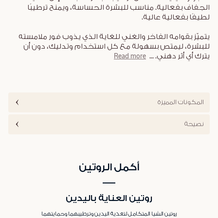
الجفاف بفعالية. مناسب للبشرة الحساسة، ويمنح ترطيبًا
لطيفًا بفعالية عالية.
يتميّز بقوامه الفاخر والغني للغاية الذي يذوب فور ملامسته
للبشرة، ليمتص بسهولة مع كل استخدام وتدليك، دون أن
يترك أي أثر دهني.
...
Read more
المكونات المميزة
نصيحة
أكمل الروتين
روتين العناية باليدين
روتين الشيا المتكامل لتغذية اليدين وترطيبهما وحمايتهما