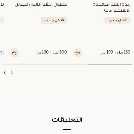
زبدة الشيا متعددة 
غسول الشيا الغني لليدين
بل
الاستخدامات
شكل جديد
شكل جديد
ش
150 مل
199 د.إ
500 مل
160 د.إ
ml
التعليقات