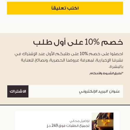
اكتب تعليقاً
خصم
%10
على أول طلب
احصلوا على خصم %10 على طلبكم الأول عند الإشتراك في
نشرتنا الإخبارية، لمعرفة عروضنا الحصرية، ونصائح للعناية
بالبشرة.
*تطبق الشروط والأحكام
الاشتراك
توصيل مجاني
لجميع الطلبات فوق 249 د.إ