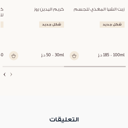
زيت الشيا المغذي للجسم
كريم اليدين روز
لل
شكل جديد
شكل جديد
ش
100ml
185 د.إ
30ml
50 د.إ
250 
التعليقات