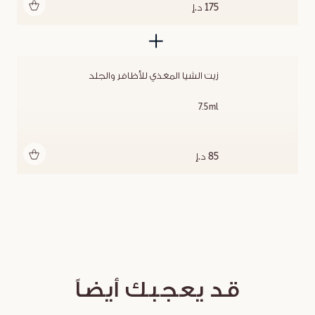
أضف للحقيبة
175 د.إ
زيت الشيا المغذي للأظافر والجلد
7.5ml
أضف للحقيبة
85 د.إ
قد يعجبك أيضاً