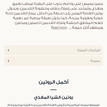
يتميز بملمس غني وناعم يذوب على البشرة ليرطب بعمق
ويغذي ويُساعد على إصلاح جفاف وخشونة القدمين، ويحوّل
روتين العناية اليومي إلى لحظة من الدلال. يمنح القدمين راحة
فورية ونعومة مريحة، كما يكوّن طبقة مرطبة غير دهنية
تنعم المناطق الخشنة وتترك القدمين ناعمتين ومرنتين
وبمظهر أكثر حيوية.
...
Read more
المكونات المميزة
نصيحة
أكمل الروتين
روتين الشيا المغذي
استمتعوا ببشرة ناعمة ومرنة مع روتين العناية بالقدمين بزبدة الشيا، لمنح بشرتكم