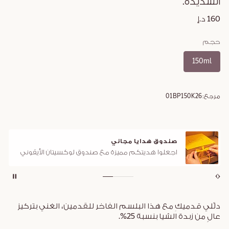
الشديدة.
160 د.إ
حجم
150ml
مرجع:
01BP150K26
صندوق هدايا مجاني
اجعلوا هديتكم مميزة مع صندوق لوكسيتان الأيقوني
دلّلي قدميكِ مع هذا البلسم الفاخر للقدمين، الغني بتركيز
عالٍ من زبدة الشيا بنسبة 25%.