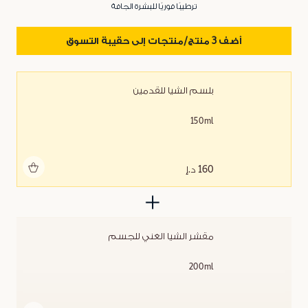
ترطيبًا فوريًا للبشرة الجافة
أضف 3 منتج/منتجات إلى حقيبة التسوق
بلسم الشيا للقدمين
150ml
أضف للحقيبة
160 د.إ
مقشر الشيا الغني للجسم
200ml