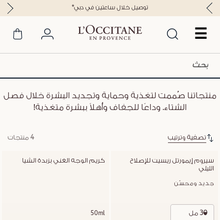
*توصيل خلال ساعتين في دبي
☰
منتجاتنا صُممت لتغذية وحماية وتجديد البشرة خلال فصل
الشتاء. وداعًا للجفاف وأهلاً ببشرة متغذية!
تصفية وترتيب
4 منتجات
سيروم إيمورتل ريسيت للإصلاح 
كريم الوجه الغني بزبدة الشيا
الليلي
جديد ومحسّن
30 مل
50ml