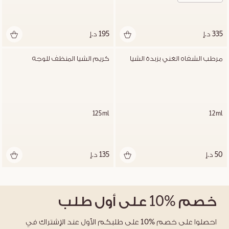
335 د.إ
195 د.إ
مرطب الشفاه الغني بزبدة الشيا
كريم الشيا المنظف للوجه
125ml
12ml
50 د.إ
135 د.إ
خصم
%10
على أول طلب
احصلوا على خصم %10 على طلبكم الأول عند الإشتراك في