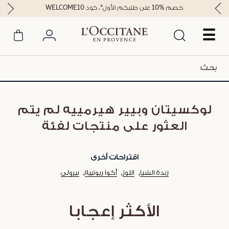
خصم %10 على طلبكم الأول*، كود WELCOME10
☰
لوكسيتان وبيير هيرمييه لم يتم
العثور على منتجات لفئة
اقتراحات أخرى
زبدة الشيا
اللوز
أكوا ريوتييه
نيرولي
الأكثر إعجابا