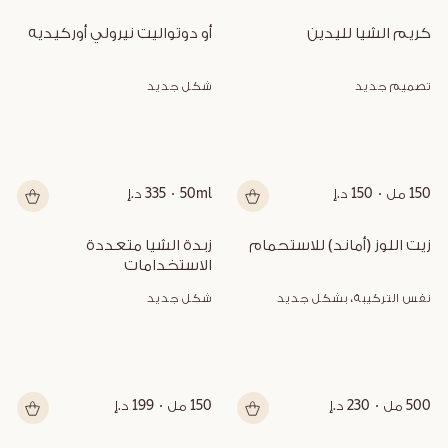
كريم الشيا لليدين
أو دوتواليت نيرولي أوركيديه
تصميم جديد
شكل جديد
150 مل
150 د.إ
50ml
335 د.إ
زيت اللوز (أماند) للاستحمام
زبدة الشيا متعددة 
الاستخدامات
نفس التركيبة، بشكل جديد
شكل جديد
500 مل
230 د.إ
150 مل
199 د.إ