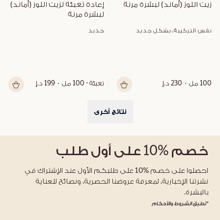
زيت اللوز (أماند) لبشرة مرنة
إعادة تعبئة لزيت اللوز (أماند) 
لبشرة مرنة
نفس التركيبة، بشكل جديد
جديد
100 مل
230 د.إ
تعبئة - 100 مل
199 د.إ
نتائج أخرى
خصم
%10
على أول طلب
احصلوا على خصم %10 على طلبكم الأول عند الإشتراك في
نشرتنا الإخبارية، لمعرفة عروضنا الحصرية، ونصائح للعناية
بالبشرة.
*تطبق الشروط والأحكام