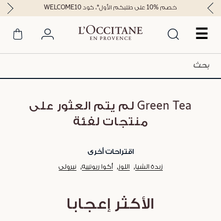
خصم %10 على طلبكم الأول*، كود WELCOME10
☰
Green Tea لم يتم العثور على
منتجات لفئة
اقتراحات أخرى
زبدة الشيا
اللوز
أكوا ريوتييه
نيرولي
الأكثر إعجابا