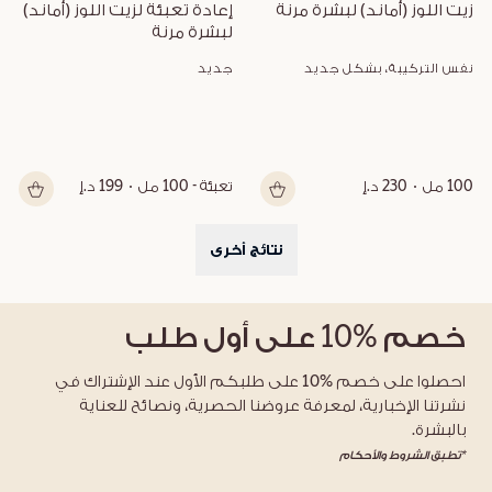
زيت اللوز (أماند) لبشرة مرنة
إعادة تعبئة لزيت اللوز (أماند) 
لبشرة مرنة
نفس التركيبة، بشكل جديد
جديد
100 مل
230 د.إ
تعبئة - 100 مل
199 د.إ
نتائج أخرى
خصم
%10
على أول طلب
احصلوا على خصم %10 على طلبكم الأول عند الإشتراك في
نشرتنا الإخبارية، لمعرفة عروضنا الحصرية، ونصائح للعناية
بالبشرة.
*تطبق الشروط والأحكام