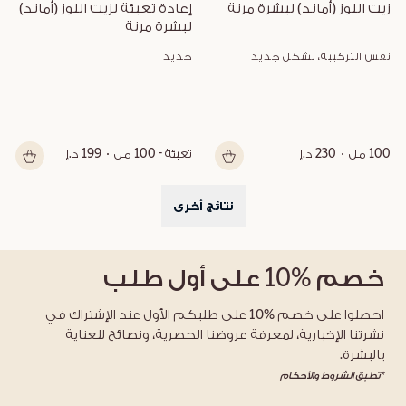
زيت اللوز (أماند) لبشرة مرنة
إعادة تعبئة لزيت اللوز (أماند) 
لبشرة مرنة
نفس التركيبة، بشكل جديد
جديد
100 مل
230 د.إ
تعبئة - 100 مل
199 د.إ
نتائج أخرى
خصم
%10
على أول طلب
احصلوا على خصم %10 على طلبكم الأول عند الإشتراك في
نشرتنا الإخبارية، لمعرفة عروضنا الحصرية، ونصائح للعناية
بالبشرة.
*تطبق الشروط والأحكام