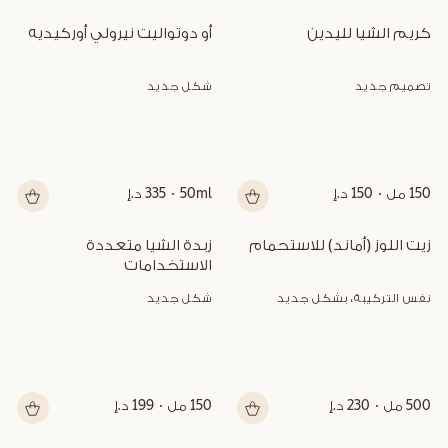
كريم الشيا لليدين
أو دوتواليت نيرولي أوركيديه
تصميم جديد
شكل جديد
150 مل
150 د.إ
50ml
335 د.إ
زيت اللوز (أماند) للاستحمام
زبدة الشيا متعددة 
الاستخدامات
نفس التركيبة، بشكل جديد
شكل جديد
500 مل
230 د.إ
150 مل
199 د.إ