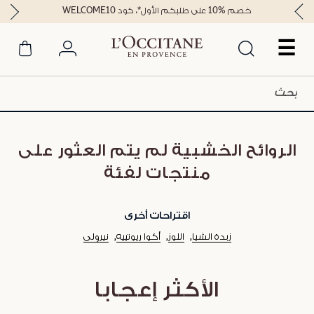
خصم %10 على طلبكم الأول*، كود WELCOME10
☰
الروائح الخشبية لم يتم العثور على
منتجات لفئة
اقتراحات أخرى
زبدة الشيا
اللوز
أكوا ريوتييه
نيرولي
الأكثر إعجابا