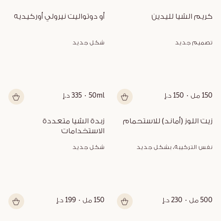
كريم الشيا لليدين
أو دوتواليت نيرولي أوركيديه
تصميم جديد
شكل جديد
150 مل
150 د.إ
50ml
335 د.إ
زيت اللوز (أماند) للاستحمام
زبدة الشيا متعددة 
الاستخدامات
نفس التركيبة، بشكل جديد
شكل جديد
500 مل
230 د.إ
150 مل
199 د.إ