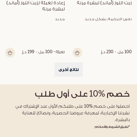
زيت اللوز (أماند) لبشرة مرنة
إعادة تعبئة لزيت اللوز (أماند) 
لبشرة مرنة
نفس التركيبة، بشكل جديد
جديد
100 مل
230 د.إ
تعبئة - 100 مل
199 د.إ
نتائج أخرى
خصم
%10
على أول طلب
احصلوا على خصم %10 على طلبكم الأول عند الإشتراك في
نشرتنا الإخبارية، لمعرفة عروضنا الحصرية، ونصائح للعناية
بالبشرة.
*تطبق الشروط والأحكام