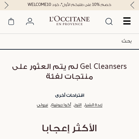
خصم %10 على طلبكم الأول*، كود WELCOME10
☰
Gel Cleansers لم يتم العثور على
منتجات لفئة
اقتراحات أخرى
زبدة الشيا
اللوز
أكوا ريوتييه
نيرولي
الأكثر إعجابا