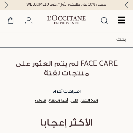
خصم %10 على طلبكم الأول*، كود WELCOME10
☰
FACE CARE لم يتم العثور على
منتجات لفئة
اقتراحات أخرى
زبدة الشيا
اللوز
أكوا ريوتييه
نيرولي
الأكثر إعجابا