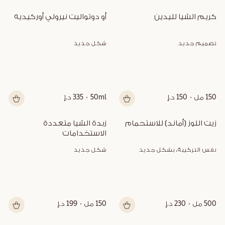
كريم الشيا لليدين
أو دوتواليت نيرولي أوركيديه
تصميم جديد
شكل جديد
150 مل
150 د.إ
50ml
335 د.إ
زيت اللوز (أماند) للاستحمام
زبدة الشيا متعددة 
الاستخدامات
نفس التركيبة، بشكل جديد
شكل جديد
500 مل
230 د.إ
150 مل
199 د.إ