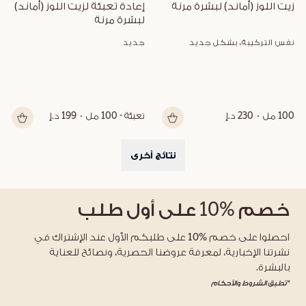
زيت اللوز (أماند) لبشرة مرنة
إعادة تعبئة لزيت اللوز (أماند) 
لبشرة مرنة
نفس التركيبة، بشكل جديد
جديد
100 مل
230 د.إ
تعبئة - 100 مل
199 د.إ
نتائج أخرى
خصم
%10
على أول طلب
احصلوا على خصم %10 على طلبكم الأول عند الإشتراك في
نشرتنا الإخبارية، لمعرفة عروضنا الحصرية، ونصائح للعناية
بالبشرة.
*تطبق الشروط والأحكام