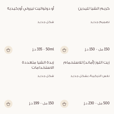
كريم الشيا لليدين
أو دوتواليت نيرولي أوركيديه
تصميم جديد
شكل جديد
150 مل
150 د.إ
50ml
335 د.إ
زيت اللوز (أماند) للاستحمام
زبدة الشيا متعددة 
الاستخدامات
نفس التركيبة، بشكل جديد
شكل جديد
500 مل
230 د.إ
150 مل
199 د.إ