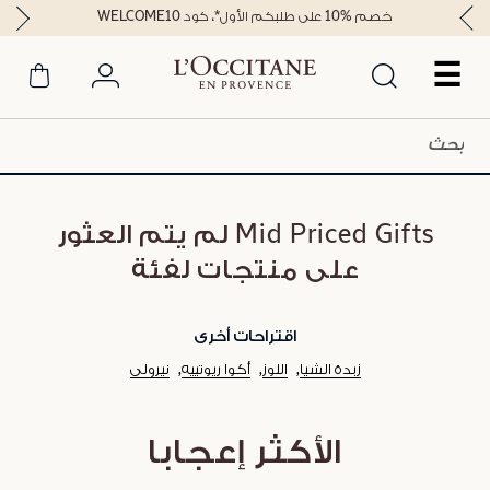
خصم %10 على طلبكم الأول*، كود WELCOME10
☰
Mid Priced Gifts لم يتم العثور
على منتجات لفئة
اقتراحات أخرى
زبدة الشيا
اللوز
أكوا ريوتييه
نيرولي
الأكثر إعجابا