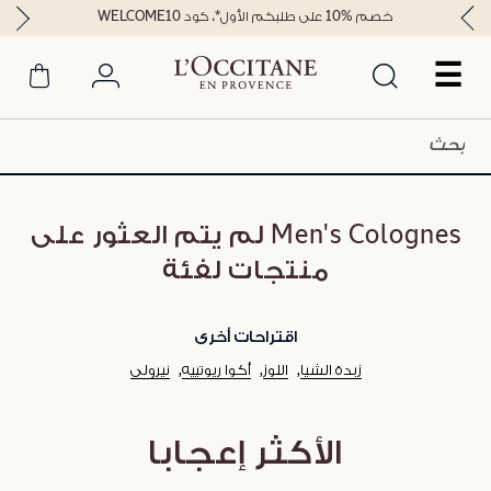
خصم %10 على طلبكم الأول*، كود WELCOME10
☰
Men's Colognes لم يتم العثور على
منتجات لفئة
اقتراحات أخرى
زبدة الشيا
اللوز
أكوا ريوتييه
نيرولي
الأكثر إعجابا