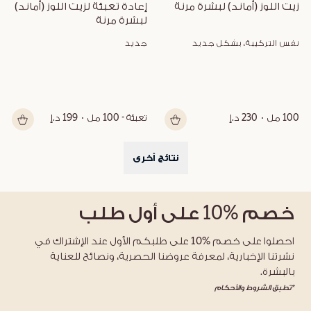
زيت اللوز (أماند) لبشرة مرنة
إعادة تعبئة لزيت اللوز (أماند) 
لبشرة مرنة
نفس التركيبة، بشكل جديد
جديد
100 مل
230 د.إ
تعبئة - 100 مل
199 د.إ
نتائج أخرى
خصم
%10
على أول طلب
احصلوا على خصم %10 على طلبكم الأول عند الإشتراك في
نشرتنا الإخبارية، لمعرفة عروضنا الحصرية، ونصائح للعناية
بالبشرة.
*تطبق الشروط والأحكام