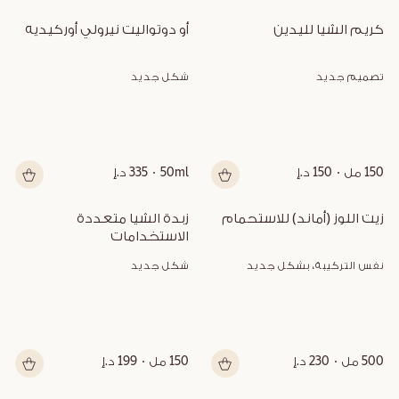
كريم الشيا لليدين
أو دوتواليت نيرولي أوركيديه
تصميم جديد
شكل جديد
150 مل
150 د.إ
50ml
335 د.إ
زيت اللوز (أماند) للاستحمام
زبدة الشيا متعددة 
الاستخدامات
نفس التركيبة، بشكل جديد
شكل جديد
500 مل
230 د.إ
150 مل
199 د.إ