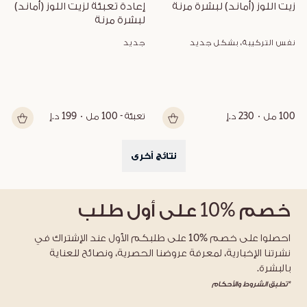
زيت اللوز (أماند) لبشرة مرنة
إعادة تعبئة لزيت اللوز (أماند) 
لبشرة مرنة
نفس التركيبة، بشكل جديد
جديد
100 مل
230 د.إ
تعبئة - 100 مل
199 د.إ
نتائج أخرى
خصم
%10
على أول طلب
احصلوا على خصم %10 على طلبكم الأول عند الإشتراك في
نشرتنا الإخبارية، لمعرفة عروضنا الحصرية، ونصائح للعناية
بالبشرة.
*تطبق الشروط والأحكام