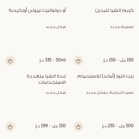
كريم الشيا لليدين
أو دوتواليت نيرولي أوركيديه
تصميم جديد
شكل جديد
150 مل
150 د.إ
50ml
335 د.إ
زيت اللوز (أماند) للاستحمام
زبدة الشيا متعددة 
الاستخدامات
نفس التركيبة، بشكل جديد
شكل جديد
500 مل
230 د.إ
150 مل
199 د.إ