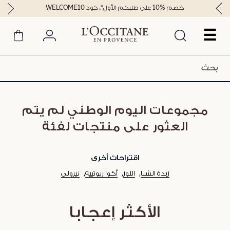
خصم %10 على طلبكم الأول*، كود WELCOME10
☰
مجموعات اليوم الوطني لم يتم
العثور على منتجات لفئة
اقتراحات أخرى
زبدة الشيا
اللوز
أكوا ريوتييه
نيرولي
الأكثر إعجابا