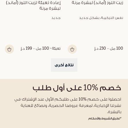
زيت اللوز (أماند) لبشرة مرنة
إعادة تعبئة لزيت اللوز (أماند) 
لبشرة مرنة
نفس التركيبة، بشكل جديد
جديد
100 مل
230 د.إ
تعبئة - 100 مل
199 د.إ
نتائج أخرى
خصم
%10
على أول طلب
احصلوا على خصم %10 على طلبكم الأول عند الإشتراك في
نشرتنا الإخبارية، لمعرفة عروضنا الحصرية، ونصائح للعناية
بالبشرة.
*تطبق الشروط والأحكام