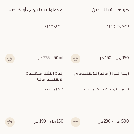
كريم الشيا لليدين
أو دوتواليت نيرولي أوركيديه
تصميم جديد
شكل جديد
150 مل
150 د.إ
50ml
335 د.إ
زيت اللوز (أماند) للاستحمام
زبدة الشيا متعددة 
الاستخدامات
نفس التركيبة، بشكل جديد
شكل جديد
500 مل
230 د.إ
150 مل
199 د.إ