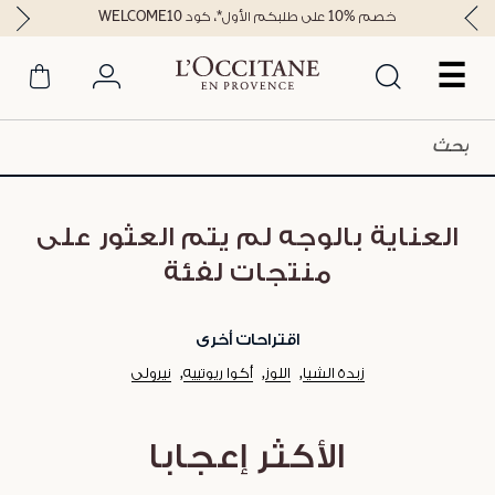
خصم %10 على طلبكم الأول*، كود WELCOME10
☰
العناية بالوجه لم يتم العثور على
منتجات لفئة
اقتراحات أخرى
زبدة الشيا
اللوز
أكوا ريوتييه
نيرولي
الأكثر إعجابا