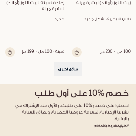
زيت اللوز (أماند) لبشرة مرنة
إعادة تعبئة لزيت اللوز (أماند) 
لبشرة مرنة
نفس التركيبة، بشكل جديد
جديد
100 مل
230 د.إ
تعبئة - 100 مل
199 د.إ
نتائج أخرى
خصم
%10
على أول طلب
احصلوا على خصم %10 على طلبكم الأول عند الإشتراك في
نشرتنا الإخبارية، لمعرفة عروضنا الحصرية، ونصائح للعناية
بالبشرة.
*تطبق الشروط والأحكام