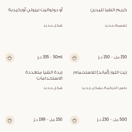
كريم الشيا لليدين
أو دوتواليت نيرولي أوركيديه
تصميم جديد
شكل جديد
150 مل
150 د.إ
50ml
335 د.إ
زيت اللوز (أماند) للاستحمام
زبدة الشيا متعددة 
الاستخدامات
نفس التركيبة، بشكل جديد
شكل جديد
500 مل
230 د.إ
150 مل
199 د.إ