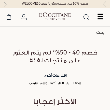
خصم %10 على طلبكم الأول*، كود WELCOME10
☰
خصم 40 - 50%* لم يتم العثور
على منتجات لفئة
اقتراحات أخرى
زبدة الشيا
اللوز
أكوا ريوتييه
نيرولي
الأكثر إعجابا