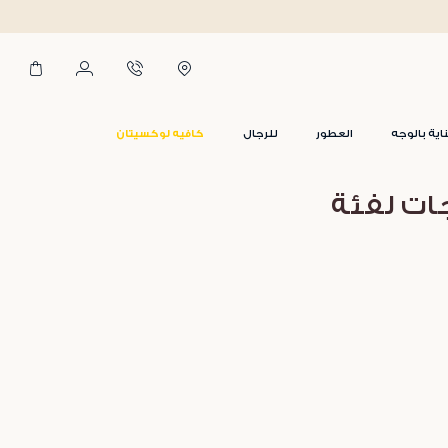
اية بالوجه
العطور
للرجال
كافيه لوكسيتان