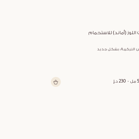
 اللوز (أماند) للاستحمام
زبدة الشيا متعد
 التركيبة، بشكل جديد
شكل جديد
ل
230 د.إ
150 مل
199 د.إ