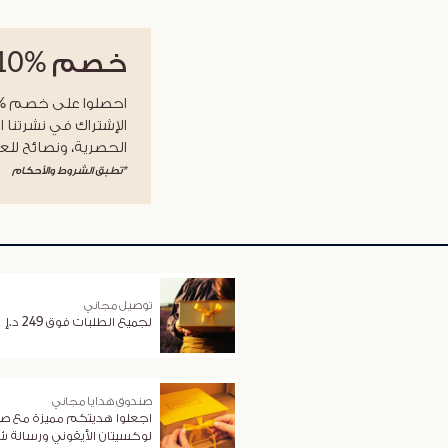
خصم
%10
الإشتراك في نشرتنا ا
الحصرية، ونصائح للعن
*تطبق الشروط والأحكام
توصيل مجاني
لجميع الطلبات فوق 249 د.إ
صندوق هدايا مجاني
اجعلوا هديتكم مميزة مع ص
لوكسيتان الأيقوني ورسالة 