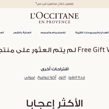
*توصيل خلال ساعتين في دبي
الهدايا والمجموعات القيّمة
للاستحمام والجسم
العناية بالشعر
العن
تم العثور على منتجات لفئة
اقتراحات أخرى
زبدة الشيا
اللوز
أكوا ريوتييه
نيرولي
الأكثر إعجابا