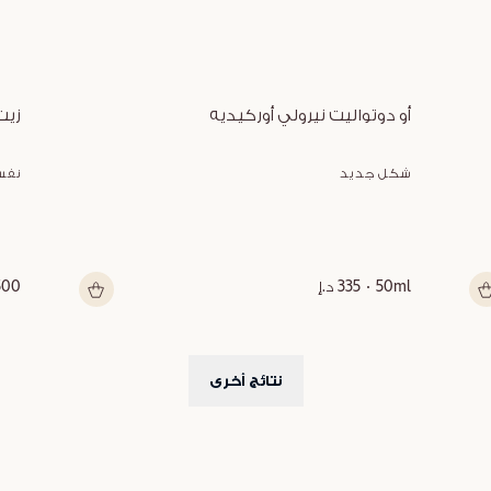
أو دوتواليت نيرولي أوركيديه
زيت
شكل جديد
نفس
50ml
335 د.إ
500 م
نتائج أخرى