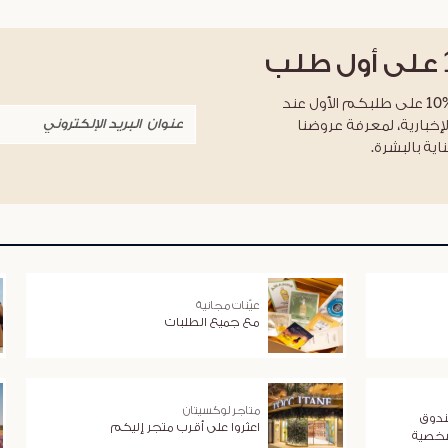
على أول طلب
احصلوا على خصم %10 على طلبكم الأول عند
لإخبارية، لمعرفة عروضنا
اية بالبشرة.
عيّنات مجانية
مع جميع الطلبات
متاجر لوكسيتان
ندوق
اعثروا على أقرب متجر إليكم
شخصية