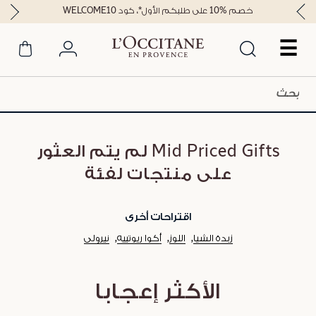
خصم %10 على طلبكم الأول*، كود WELCOME10
☰
Mid Priced Gifts لم يتم العثور
على منتجات لفئة
اقتراحات أخرى
زبدة الشيا
اللوز
أكوا ريوتييه
نيرولي
الأكثر إعجابا