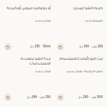
كريم الشيا لليدين
أو دوتواليت نيرولي أوركيديه
تصميم جديد
شكل جديد
150 مل
150 د.إ
50ml
335 د.إ
زيت اللوز (أماند) للاستحمام
زبدة الشيا متعددة 
الاستخدامات
نفس التركيبة، بشكل جديد
شكل جديد
500 مل
230 د.إ
150 مل
199 د.إ