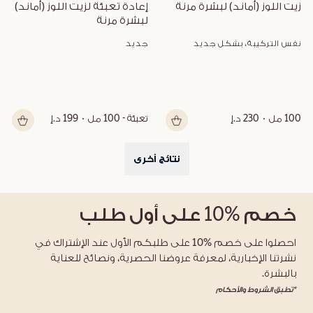
زيت اللوز (أماند) لبشرة مرنة
إعادة تعبئة لزيت اللوز (أماند) 
لبشرة مرنة
نفس التركيبة، بشكل جديد
جديد
100 مل
230 د.إ
تعبئة - 100 مل
199 د.إ
نتائج أخرى
خصم
%10
على أول طلب
احصلوا على خصم %10 على طلبكم الأول عند الإشتراك في
نشرتنا الإخبارية، لمعرفة عروضنا الحصرية، ونصائح للعناية
بالبشرة.
*تطبق الشروط والأحكام