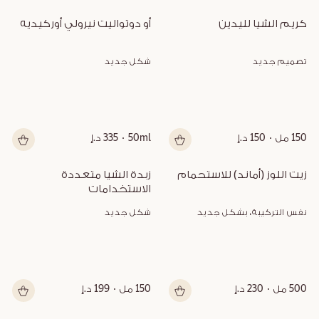
كريم الشيا لليدين
أو دوتواليت نيرولي أوركيديه
تصميم جديد
شكل جديد
150 مل
150 د.إ
50ml
335 د.إ
زيت اللوز (أماند) للاستحمام
زبدة الشيا متعددة 
الاستخدامات
نفس التركيبة، بشكل جديد
شكل جديد
500 مل
230 د.إ
150 مل
199 د.إ