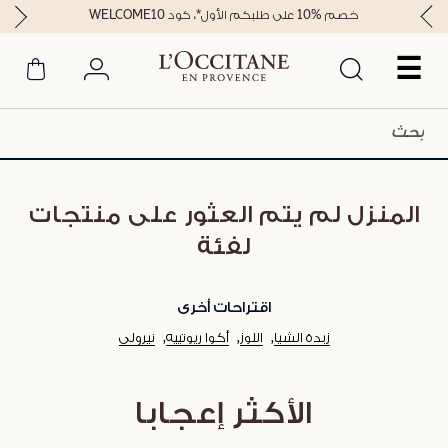
خصم %10 على طلبكم الأول*، كود WELCOME10
☰
المنزل لم يتم العثور على منتجات
لفئة
اقتراحات أخرى
زبدة الشيا
اللوز
أكوا ريوتييه
نيرولي
الأكثر إعجابا